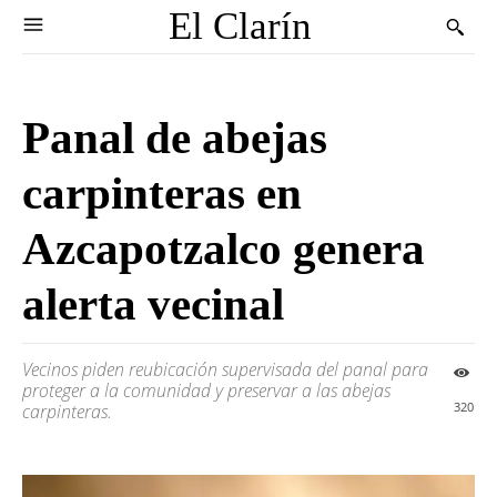
El Clarín
Panal de abejas
carpinteras en
Azcapotzalco genera
alerta vecinal
Vecinos piden reubicación supervisada del panal para
proteger a la comunidad y preservar a las abejas
320
carpinteras.