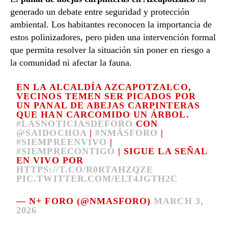
generado un debate entre seguridad y protección
ambiental. Los habitantes reconocen la importancia de
estos polinizadores, pero piden una intervención formal
que permita resolver la situación sin poner en riesgo a
la comunidad ni afectar la fauna.
EN LA ALCALDÍA AZCAPOTZALCO,
VECINOS TEMEN SER PICADOS POR
UN PANAL DE ABEJAS CARPINTERAS
QUE HAN CARCOMIDO UN ÁRBOL.
#LASNOTICIASDEFORO
CON
@SAIDOCHOA
|
#NMÁSFORO
|
#SIEMPREENVIVO
|
#SIEMPRECONTIGO
| SIGUE LA SEÑAL
EN VIVO POR
HTTPS://T.CO/R0RTAHZQZE
PIC.TWITTER.COM/ELT4JGTH2C
— N+ FORO (@NMASFORO)
MARCH 3,
2026