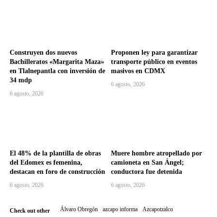
Construyen dos nuevos
Proponen ley para garantizar
Bachilleratos «Margarita Maza»
transporte público en eventos
en Tlalnepantla con inversión de
masivos en CDMX
34 mdp
6 agosto, 2026
6 agosto, 2026
El 48% de la plantilla de obras
Muere hombre atropellado por
del Edomex es femenina,
camioneta en San Ángel;
destacan en foro de construcción
conductora fue detenida
6 agosto, 2026
6 agosto, 2026
Álvaro Obregón
azcapo informa
Azcapotzalco
Check out other