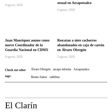
sexual en Azcapotzalco
4 agosto, 2026
4 agosto, 2026
Juan Manríquez asume como
Rescatan a siete cachorros
nuevo Coordinador de la
abandonados en caja de cartón
Guardia Nacional en CDMX
en Álvaro Obregón
4 agosto, 2026
3 agosto, 2026
Álvaro Obregón
azcapo informa
Azcapotzalco
Check out other
tags:
Benito Juárez
cablebus
El Clarín