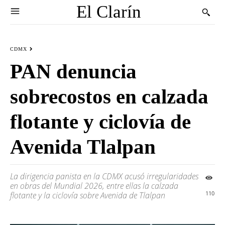
El Clarín
CDMX
PAN denuncia
sobrecostos en calzada
flotante y ciclovía de
Avenida Tlalpan
La dirigencia panista en la CDMX acusó irregularidades
en obras del Mundial 2026, entre ellas la calzada
110
flotante y la ciclovía sobre Avenida de Tlalpan