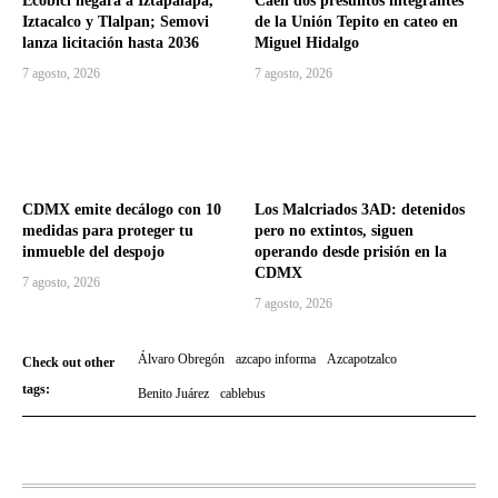
Ecobici llegará a Iztapalapa,
Caen dos presuntos integrantes
Iztacalco y Tlalpan; Semovi
de la Unión Tepito en cateo en
lanza licitación hasta 2036
Miguel Hidalgo
7 agosto, 2026
7 agosto, 2026
CDMX emite decálogo con 10
Los Malcriados 3AD: detenidos
medidas para proteger tu
pero no extintos, siguen
inmueble del despojo
operando desde prisión en la
CDMX
7 agosto, 2026
7 agosto, 2026
Álvaro Obregón
azcapo informa
Azcapotzalco
Check out other
tags:
Benito Juárez
cablebus