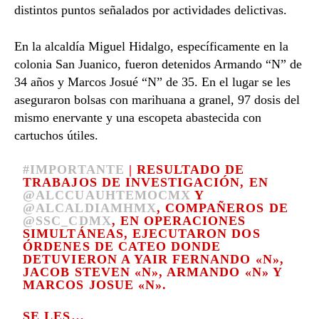
distintos puntos señalados por actividades delictivas.
En la alcaldía Miguel Hidalgo, específicamente en la
colonia San Juanico, fueron detenidos Armando “N” de
34 años y Marcos Josué “N” de 35. En el lugar se les
aseguraron bolsas con marihuana a granel, 97 dosis del
mismo enervante y una escopeta abastecida con
cartuchos útiles.
#IMPORTANTE
| RESULTADO DE
TRABAJOS DE INVESTIGACIÓN, EN
@ALCCUAUHTEMOCMX
Y
@ALCALDIAMHMX
, COMPAÑEROS DE
@SSC_CDMX
, EN OPERACIONES
SIMULTÁNEAS, EJECUTARON DOS
ÓRDENES DE CATEO DONDE
DETUVIERON A YAIR FERNANDO «N»,
JACOB STEVEN «N», ARMANDO «N» Y
MARCOS JOSUE «N».
SE LES…