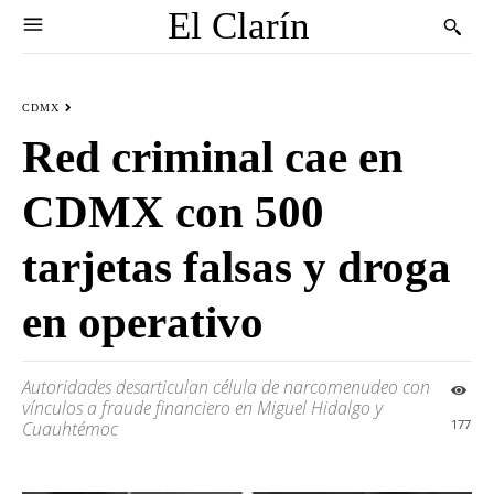
El Clarín
CDMX
Red criminal cae en
CDMX con 500
tarjetas falsas y droga
en operativo
Autoridades desarticulan célula de narcomenudeo con
vínculos a fraude financiero en Miguel Hidalgo y
177
Cuauhtémoc