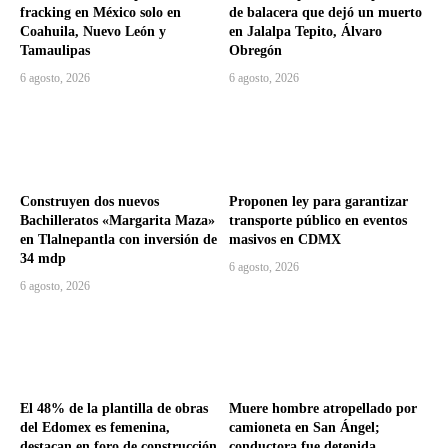
fracking en México solo en
de balacera que dejó un muerto
Coahuila, Nuevo León y
en Jalalpa Tepito, Álvaro
Tamaulipas
Obregón
6 agosto, 2026
6 agosto, 2026
Construyen dos nuevos
Proponen ley para garantizar
Bachilleratos «Margarita Maza»
transporte público en eventos
en Tlalnepantla con inversión de
masivos en CDMX
34 mdp
6 agosto, 2026
6 agosto, 2026
El 48% de la plantilla de obras
Muere hombre atropellado por
del Edomex es femenina,
camioneta en San Ángel;
destacan en foro de construcción
conductora fue detenida