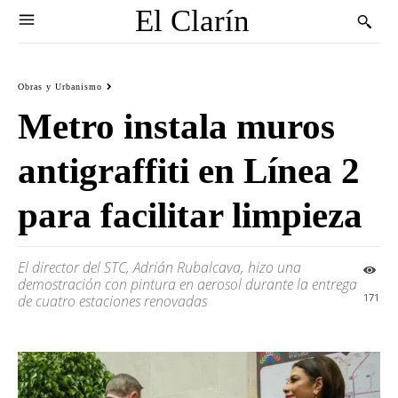
El Clarín
Obras y Urbanismo
Metro instala muros
antigraffiti en Línea 2
para facilitar limpieza
El director del STC, Adrián Rubalcava, hizo una
demostración con pintura en aerosol durante la entrega
171
de cuatro estaciones renovadas