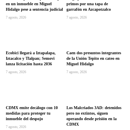
en un inmueble en Miguel
primos por una tapa de
Hidalgo pese a sentencia judicial
garrafón en Azcapotzalco
7 agosto, 2026
7 agosto, 2026
Ecobici llegará a Iztapalapa,
Caen dos presuntos integrantes
Iztacalco y Tlalpan; Semovi
de la Unión Tepito en cateo en
lanza licitación hasta 2036
Miguel Hidalgo
7 agosto, 2026
7 agosto, 2026
CDMX emite decálogo con 10
Los Malcriados 3AD: detenidos
medidas para proteger tu
pero no extintos, siguen
inmueble del despojo
operando desde prisión en la
CDMX
7 agosto, 2026