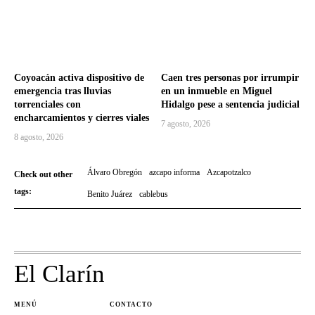
Coyoacán activa dispositivo de
Caen tres personas por irrumpir
emergencia tras lluvias
en un inmueble en Miguel
torrenciales con
Hidalgo pese a sentencia judicial
encharcamientos y cierres viales
7 agosto, 2026
8 agosto, 2026
Álvaro Obregón
azcapo informa
Azcapotzalco
Check out other
tags:
Benito Juárez
cablebus
El Clarín
MENÚ
CONTACTO