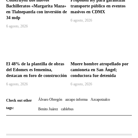
Construyen dos nuevos
Proponen ley para garantizar
Bachilleratos «Margarita Maza»
transporte público en eventos
en Tlalnepantla con inversión de
masivos en CDMX
34 mdp
6 agosto, 2026
6 agosto, 2026
El 48% de la plantilla de obras
Muere hombre atropellado por
del Edomex es femenina,
camioneta en San Ángel;
destacan en foro de construcción
conductora fue detenida
6 agosto, 2026
6 agosto, 2026
Álvaro Obregón
azcapo informa
Azcapotzalco
Check out other
tags:
Benito Juárez
cablebus