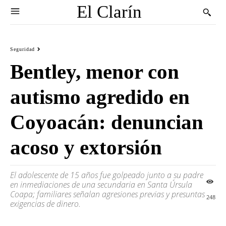
El Clarín
Seguridad
Bentley, menor con
autismo agredido en
Coyoacán: denuncian
acoso y extorsión
El adolescente de 15 años fue golpeado junto a su padre
en inmediaciones de una secundaria en Santa Úrsula
Coapa; familiares señalan agresiones previas y presuntas
248
exigencias de dinero.