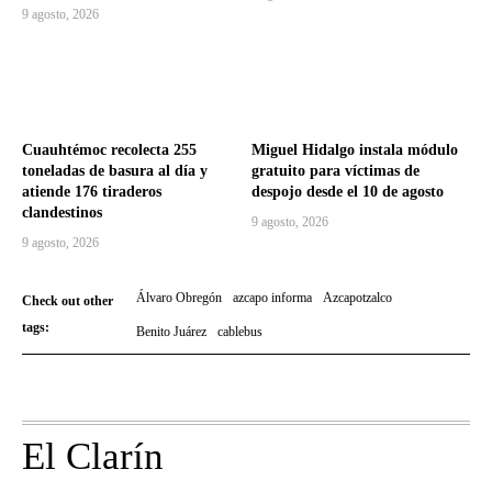
9 agosto, 2026
Cuauhtémoc recolecta 255
Miguel Hidalgo instala módulo
toneladas de basura al día y
gratuito para víctimas de
atiende 176 tiraderos
despojo desde el 10 de agosto
clandestinos
9 agosto, 2026
9 agosto, 2026
Álvaro Obregón
azcapo informa
Azcapotzalco
Check out other
tags:
Benito Juárez
cablebus
El Clarín