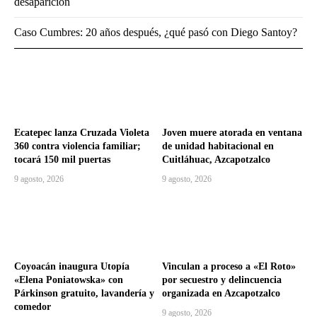
desaparición
Caso Cumbres: 20 años después, ¿qué pasó con Diego Santoy?
Ecatepec lanza Cruzada Violeta
Joven muere atorada en ventana
360 contra violencia familiar;
de unidad habitacional en
tocará 150 mil puertas
Cuitláhuac, Azcapotzalco
9 agosto, 2026
9 agosto, 2026
Coyoacán inaugura Utopía
Vinculan a proceso a «El Roto»
«Elena Poniatowska» con
por secuestro y delincuencia
Párkinson gratuito, lavandería y
organizada en Azcapotzalco
comedor
9 agosto, 2026