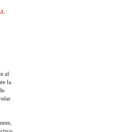
.
AL
n al
te la
ado
rolar
ores,
áctico