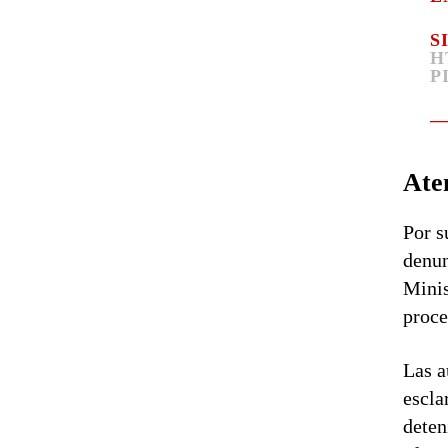
S
H
P
—
Aten
Por s
denun
Minis
proce
Las a
escla
deten