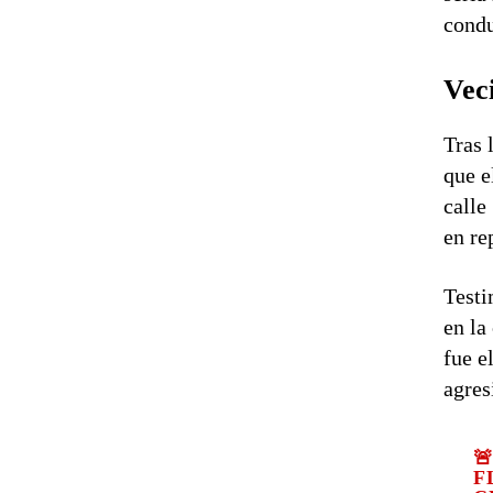
condu
Veci
Tras 
que e
calle
en re
Testi
en la
fue e
agres

F