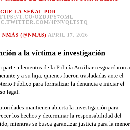
IGUE LA SEÑAL POR
TTPS://T.CO/OZDJPY7OML
IC.TWITTER.COM/4PNVQLTSTQ
 NMÁS (@NMAS)
APRIL 17, 2026
ción a la víctima e investigación
u parte, elementos de la Policía Auxiliar resguardaron a
ciante y a su hija, quienes fueron trasladadas ante el
terio Público para formalizar la denuncia e iniciar el
so legal.
utoridades mantienen abierta la investigación para
recer los hechos y determinar la responsabilidad del
ido, mientras se busca garantizar justicia para la meno