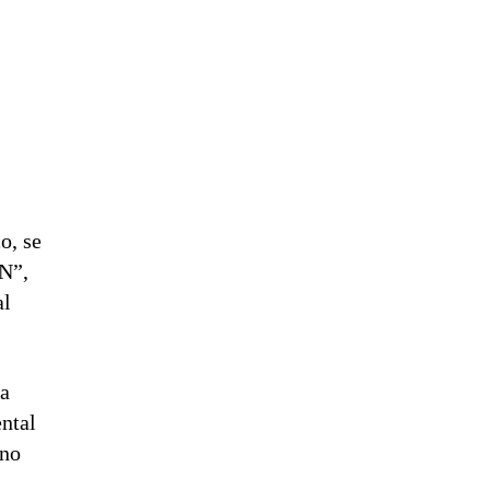
o, se
“N”,
al
la
ntal
 no