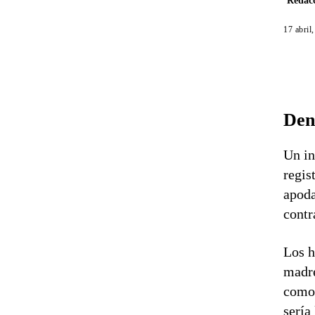
Redacc
17 abril
Den
Un in
regis
apoda
contr
Los h
madre
como 
sería