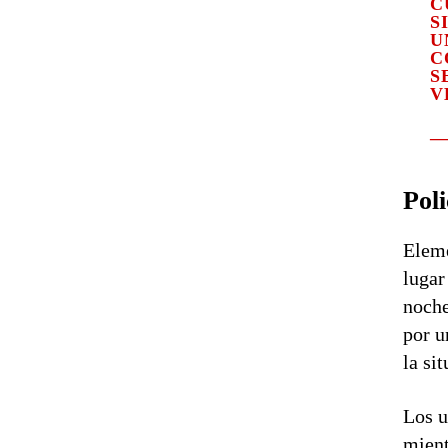
C
S
U
C
S
V
—
Poli
Eleme
lugar
noche
por u
la si
Los u
mient