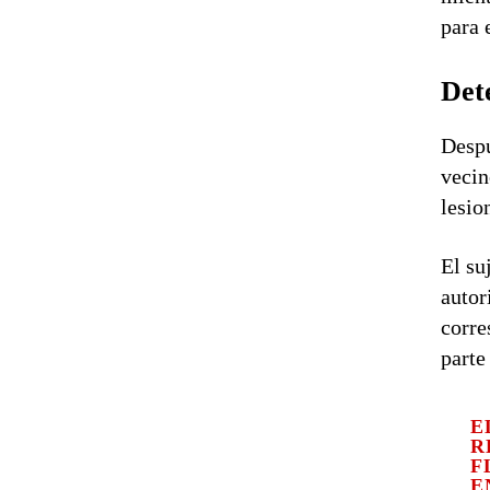
para 
Det
Despu
vecin
lesio
El su
autor
corre
parte
E
R
F
E