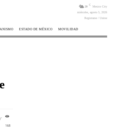
C
20
Mexico City
miércoles, agosto 5, 2026
Registrarse / Unirse
BANISMO
ESTADO DE MÉXICO
MOVILIDAD
e
r
168