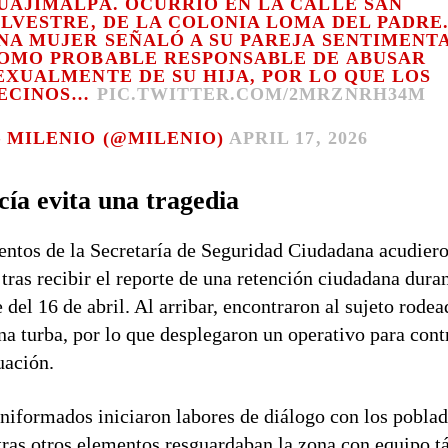
UAJIMALPA. OCURRIÓ EN LA CALLE SAN
ILVESTRE, DE LA COLONIA LOMA DEL PADRE
NA MUJER SEÑALÓ A SU PAREJA SENTIMENT
OMO PROBABLE RESPONSABLE DE ABUSAR
EXUALMENTE DE SU HIJA, POR LO QUE LOS
ECINOS…
PIC.TWITTER.COM/2MRZNRH34M
 MILENIO (@MILENIO)
APRIL 17, 2026
cía evita una tragedia
ntos de la Secretaría de Seguridad Ciudadana acudiero
 tras recibir el reporte de una retención ciudadana duran
 del 16 de abril. Al arribar, encontraron al sujeto rode
na turba, por lo que desplegaron un operativo para cont
tuación.
niformados iniciaron labores de diálogo con los poblad
ras otros elementos resguardaban la zona con equipo t