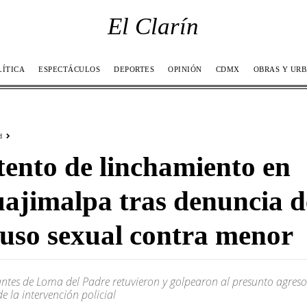
El Clarín
LÍTICA
ESPECTÁCULOS
DEPORTES
OPINIÓN
CDMX
OBRAS Y UR
d
tento de linchamiento en
ajimalpa tras denuncia d
uso sexual contra menor
ntes de Loma del Padre retuvieron y golpearon al presunto agreso
de la intervención policial