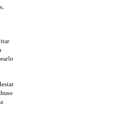
s.
itar
a
pearlo
lestar
abuso
la