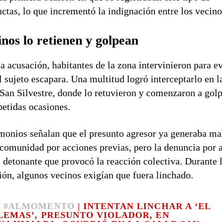
ctas, lo que incrementó la indignación entre los vecino
nos lo retienen y golpean
la acusación, habitantes de la zona intervinieron para ev
l sujeto escapara. Una multitud logró interceptarlo en l
 San Silvestre, donde lo retuvieron y comenzaron a gol
petidas ocasiones.
monios señalan que el presunto agresor ya generaba ma
 comunidad por acciones previas, pero la denuncia por 
l detonante que provocó la reacción colectiva. Durante 
ión, algunos vecinos exigían que fuera linchado.

#ALMOMENTO
| INTENTAN LINCHAR A ‘EL
LEMAS’, PRESUNTO VIOLADOR, EN