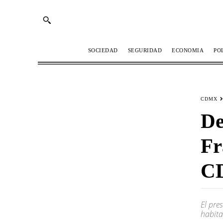
SOCIEDAD
SEGURIDAD
ECONOMIA
PO
CDMX
De
Fr
C
El pre
habita