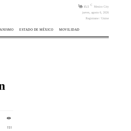
C
15.5
Mexico City
jueves, agosto 6, 2026
Registrarse / Unirse
BANISMO
ESTADO DE MÉXICO
MOVILIDAD
n
151