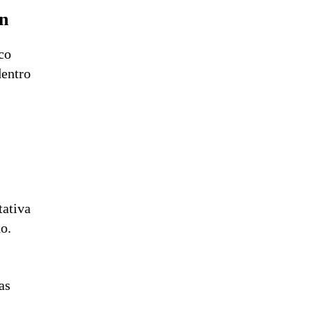
ón
ico
dentro
tativa
do.
as