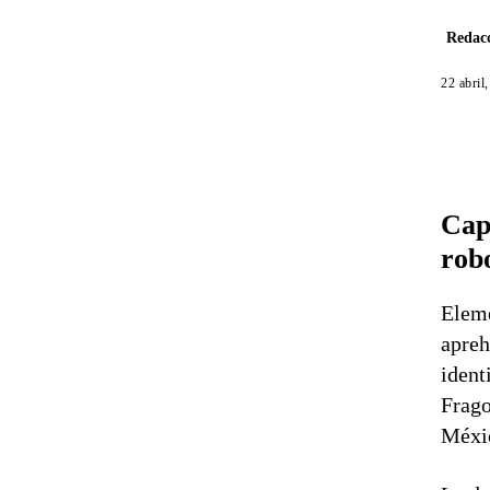
Redacc
22 abril
Cap
rob
Eleme
apreh
ident
Frago
Méxi