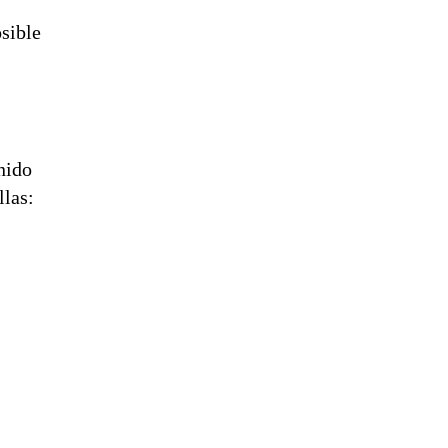
osible
nido
llas: