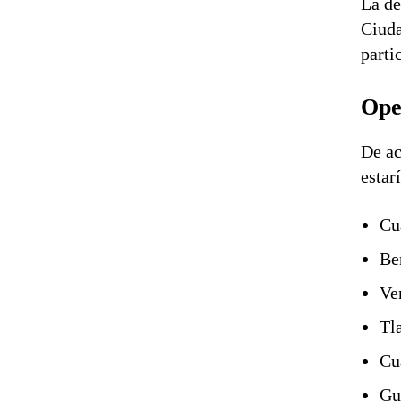
La de
Ciud
parti
Oper
De ac
estar
Cu
Be
Ve
Tl
Cu
Gu