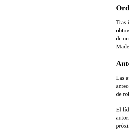
Ord
Tras 
obtuv
de un
Mader
Ante
Las a
antec
de ro
El lí
autor
próxi