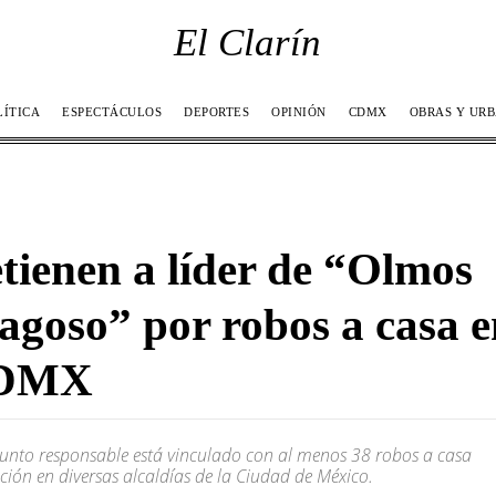
El Clarín
LÍTICA
ESPECTÁCULOS
DEPORTES
OPINIÓN
CDMX
OBRAS Y UR
tienen a líder de “Olmos
agoso” por robos a casa e
DMX
sunto responsable está vinculado con al menos 38 robos a casa
ción en diversas alcaldías de la Ciudad de México.