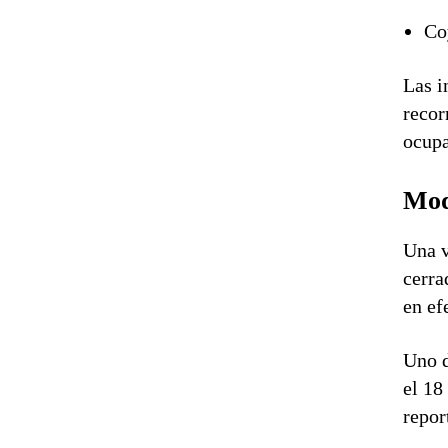
Co
Las i
recor
ocupa
Mod
Una v
cerra
en ef
Uno d
el 18
repor