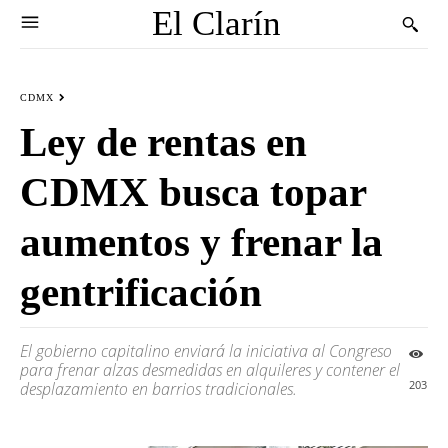
El Clarín
CDMX
Ley de rentas en
CDMX busca topar
aumentos y frenar la
gentrificación
El gobierno capitalino enviará la iniciativa al Congreso
para frenar alzas desmedidas en alquileres y contener el
203
desplazamiento en barrios tradicionales.