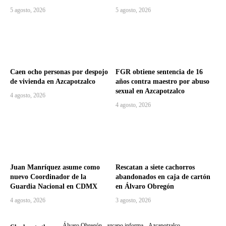
5 agosto, 2026
5 agosto, 2026
Caen ocho personas por despojo
FGR obtiene sentencia de 16
de vivienda en Azcapotzalco
años contra maestro por abuso
sexual en Azcapotzalco
4 agosto, 2026
4 agosto, 2026
Juan Manríquez asume como
Rescatan a siete cachorros
nuevo Coordinador de la
abandonados en caja de cartón
Guardia Nacional en CDMX
en Álvaro Obregón
4 agosto, 2026
3 agosto, 2026
Álvaro Obregón
azcapo informa
Azcapotzalco