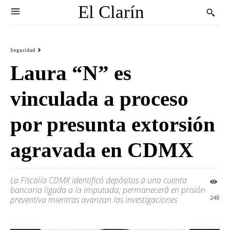
El Clarín
Seguridad
Laura “N” es
vinculada a proceso
por presunta extorsión
agravada en CDMX
La Fiscalía CDMX identificó depósitos a una cuenta
bancaria ligada a la imputada; permanecerá en prisión
248
preventiva mientras avanzan las investigaciones