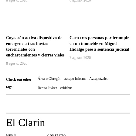
8 agosto, 2026
8 agosto, 2026
Coyoacán activa dispositivo de
Caen tres personas por irrumpir
emergencia tras lluvias
en un inmueble en Miguel
torrenciales con
Hidalgo pese a sentencia judicial
encharcamientos y cierres viales
7 agosto, 2026
8 agosto, 2026
Álvaro Obregón
azcapo informa
Azcapotzalco
Check out other
tags:
Benito Juárez
cablebus
El Clarín
MENÚ
CONTACTO