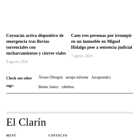
Coyoacán activa dispositivo de
Caen tres personas por irrumpir
emergencia tras lluvias
en un inmueble en Miguel
torrenciales con
Hidalgo pese a sentencia judicial
encharcamientos y cierres viales
7 agosto, 2026
8 agosto, 2026
Álvaro Obregón
azcapo informa
Azcapotzalco
Check out other
tags:
Benito Juárez
cablebus
El Clarín
MENÚ
CONTACTO