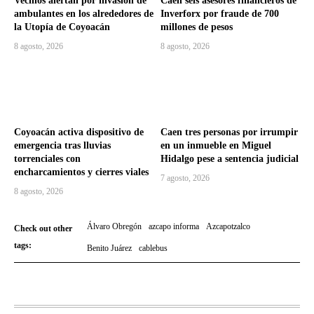
Vecinos alertan por invasión de
Caen seis asesores financieros de
ambulantes en los alrededores de
Inverforx por fraude de 700
la Utopía de Coyoacán
millones de pesos
8 agosto, 2026
8 agosto, 2026
Coyoacán activa dispositivo de
Caen tres personas por irrumpir
emergencia tras lluvias
en un inmueble en Miguel
torrenciales con
Hidalgo pese a sentencia judicial
encharcamientos y cierres viales
7 agosto, 2026
8 agosto, 2026
Álvaro Obregón
azcapo informa
Azcapotzalco
Check out other
tags:
Benito Juárez
cablebus