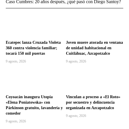
Caso Cumbres: 20 años después, ¿qué pasó con Diego Santoy?
Ecatepec lanza Cruzada Violeta
Joven muere atorada en ventana
360 contra violencia familiar;
de unidad habitacional en
tocará 150 mil puertas
Cuitláhuac, Azcapotzalco
9 agosto, 2026
9 agosto, 2026
Coyoacán inaugura Utopía
Vinculan a proceso a «El Roto»
«Elena Poniatowska» con
por secuestro y delincuencia
Párkinson gratuito, lavandería y
organizada en Azcapotzalco
comedor
9 agosto, 2026
9 agosto, 2026