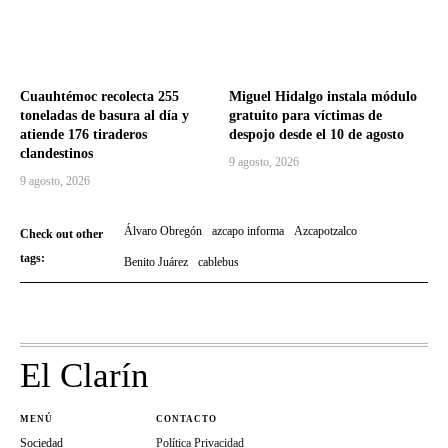
Cuauhtémoc recolecta 255
Miguel Hidalgo instala módulo
toneladas de basura al día y
gratuito para víctimas de
atiende 176 tiraderos
despojo desde el 10 de agosto
clandestinos
9 agosto, 2026
9 agosto, 2026
Álvaro Obregón
azcapo informa
Azcapotzalco
Check out other
tags:
Benito Juárez
cablebus
El Clarín
MENÚ
CONTACTO
Sociedad
Política Privacidad