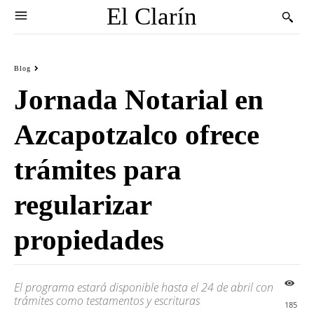
El Clarín
Blog
Jornada Notarial en
Azcapotzalco ofrece
trámites para
regularizar
propiedades
El programa estará disponible hasta el 24 de abril con
trámites como testamentos y escrituras
185