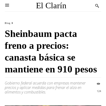
El Clarín
Blog
Sheinbaum pacta
freno a precios:
canasta básica se
mantiene en 910 pesos
Gobierno federal acuerda con empresas mantener
precios y aplicar medidas para frenar el alza en
124
alimentos y combustibles.