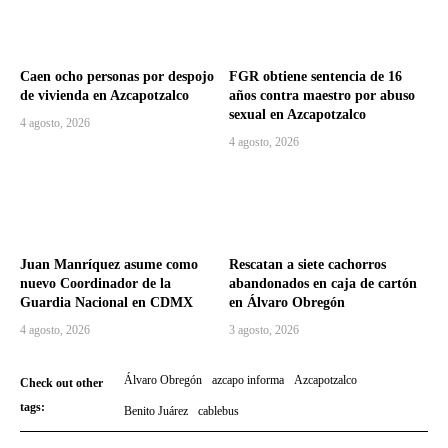
Caen ocho personas por despojo
FGR obtiene sentencia de 16
de vivienda en Azcapotzalco
años contra maestro por abuso
sexual en Azcapotzalco
4 agosto, 2026
4 agosto, 2026
Juan Manríquez asume como
Rescatan a siete cachorros
nuevo Coordinador de la
abandonados en caja de cartón
Guardia Nacional en CDMX
en Álvaro Obregón
4 agosto, 2026
3 agosto, 2026
Álvaro Obregón
azcapo informa
Azcapotzalco
Check out other
tags:
Benito Juárez
cablebus