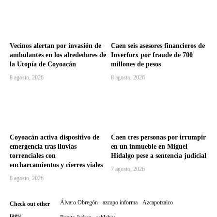
Vecinos alertan por invasión de
Caen seis asesores financieros de
ambulantes en los alrededores de
Inverforx por fraude de 700
la Utopía de Coyoacán
millones de pesos
8 agosto, 2026
8 agosto, 2026
Coyoacán activa dispositivo de
Caen tres personas por irrumpir
emergencia tras lluvias
en un inmueble en Miguel
torrenciales con
Hidalgo pese a sentencia judicial
encharcamientos y cierres viales
7 agosto, 2026
8 agosto, 2026
Álvaro Obregón
azcapo informa
Azcapotzalco
Check out other
tags: