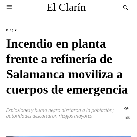
El Clarín
Blog
Incendio en planta
frente a refinería de
Salamanca moviliza a
cuerpos de emergencia
Explosiones y humo negro alertaron a la población;
autoridades descartaron riesgos mayores
166