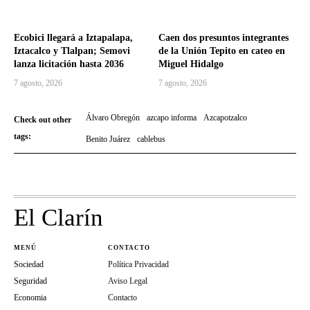
Ecobici llegará a Iztapalapa,
Caen dos presuntos integrantes
Iztacalco y Tlalpan; Semovi
de la Unión Tepito en cateo en
lanza licitación hasta 2036
Miguel Hidalgo
7 agosto, 2026
7 agosto, 2026
Álvaro Obregón
azcapo informa
Azcapotzalco
Check out other
tags:
Benito Juárez
cablebus
El Clarín
MENÚ
CONTACTO
Sociedad
Política Privacidad
Seguridad
Aviso Legal
Economia
Contacto