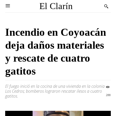
El Clarín
Incendio en Coyoacán
deja daños materiales
y rescate de cuatro
gatitos
El fuego inició en la cocina de una vivienda en la colonia
Los Cedros; bomberos lograron rescatar ilesos a cuatro
288
gatitos.