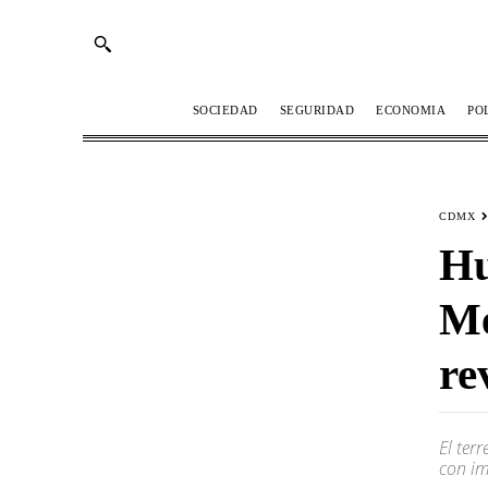
SOCIEDAD
SEGURIDAD
ECONOMIA
PO
CDMX
Hu
Mé
re
El ter
con im