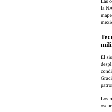
Las o
la NA
mapea
mexic
Tec
mil
El si
despl
condi
Graci
patro
Los m
oscur