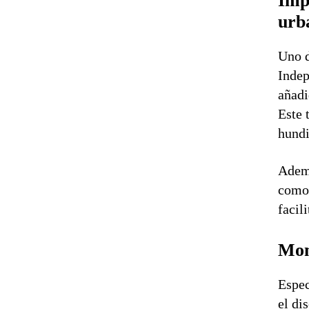
Imp
urb
Uno d
Indep
añadi
Este 
hundi
Ademá
como 
facil
Mon
Espec
el di