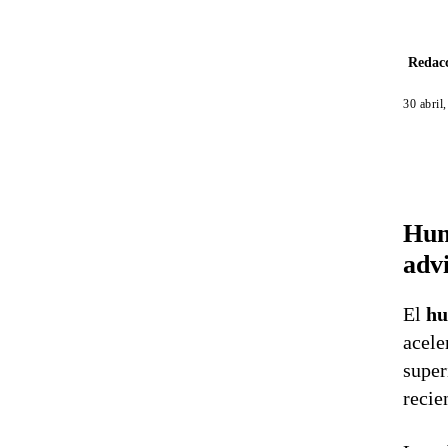
Redacc
30 abril
Hun
adv
El
hu
acele
super
recie