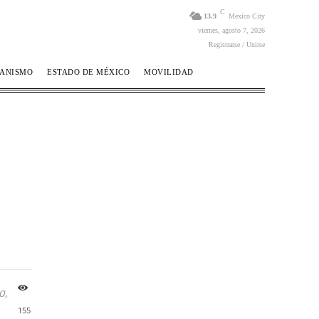
C
13.9
Mexico City
viernes, agosto 7, 2026
Registrarse / Unirse
BANISMO
ESTADO DE MÉXICO
MOVILIDAD
a,
155