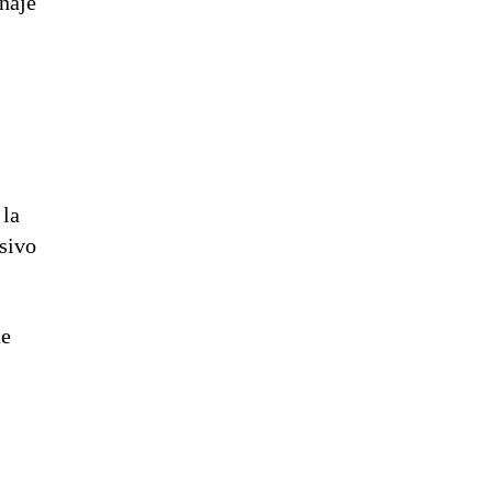
enaje
 la
sivo
ne