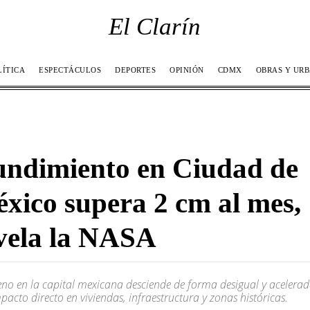
El Clarín
LÍTICA
ESPECTÁCULOS
DEPORTES
OPINIÓN
CDMX
OBRAS Y UR
ndimiento en Ciudad de
xico supera 2 cm al mes,
vela la NASA
reno en la capital mexicana desciende de forma desigual y acelerad
pacto directo en viviendas, infraestructura y zonas históricas.