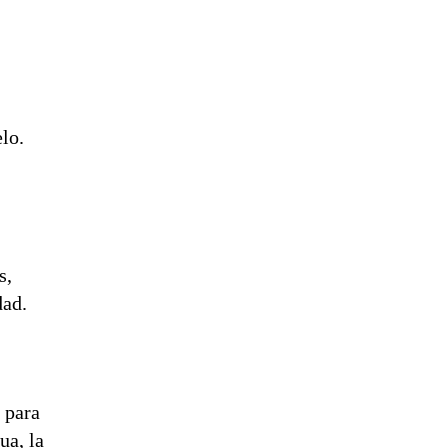
lo.
s,
dad.
 para
ua, la