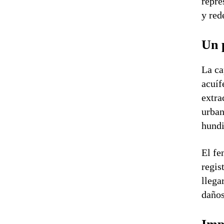
repre
y red
Un 
La ca
acuíf
extra
urban
hund
El fe
regis
llega
daños