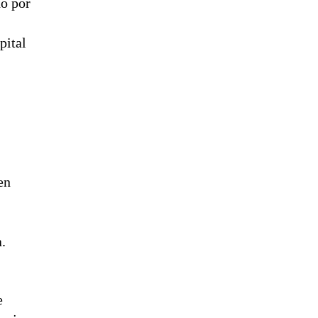
do por
pital
en
.
e