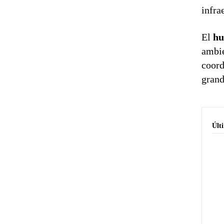
infra
El
hu
ambie
coord
grand
Últ