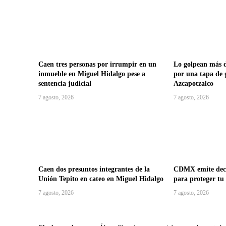
Caen tres personas por irrumpir en un
Lo golpean más d
inmueble en Miguel Hidalgo pese a
por una tapa de 
sentencia judicial
Azcapotzalco
7 agosto, 2026
7 agosto, 2026
Caen dos presuntos integrantes de la
CDMX emite decá
Unión Tepito en cateo en Miguel Hidalgo
para proteger tu
7 agosto, 2026
7 agosto, 2026