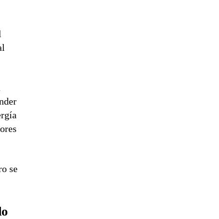
l
al
á
ender
ergía
dores
ro se
do