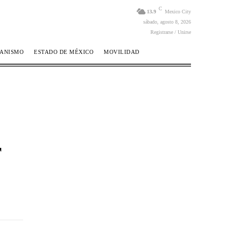
C
13.9
Mexico City
sábado, agosto 8, 2026
Registrarse / Unirse
BANISMO
ESTADO DE MÉXICO
MOVILIDAD
r