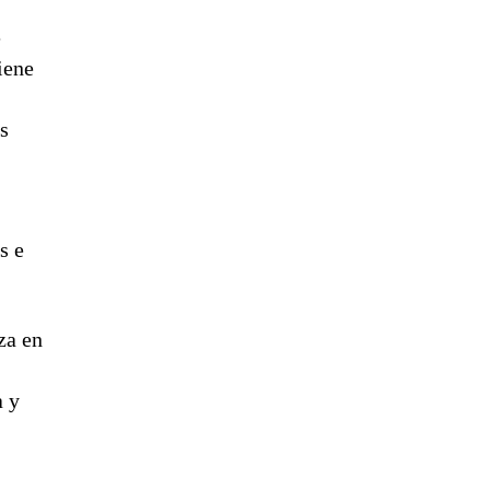
e
iene
s
s e
za en
a y