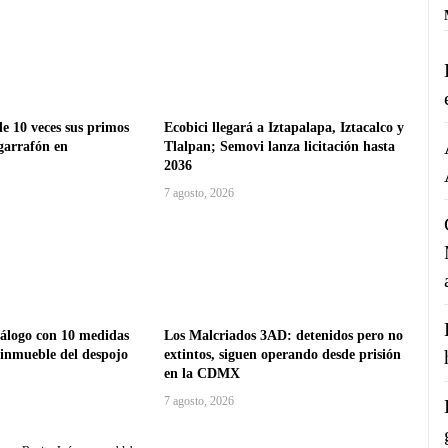
e 10 veces sus primos
Ecobici llegará a Iztapalapa, Iztacalco y
garrafón en
Tlalpan; Semovi lanza licitación hasta
2036
7 agosto, 2026
logo con 10 medidas
Los Malcriados 3AD: detenidos pero no
 inmueble del despojo
extintos, siguen operando desde prisión
en la CDMX
7 agosto, 2026