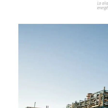
La ali
energé