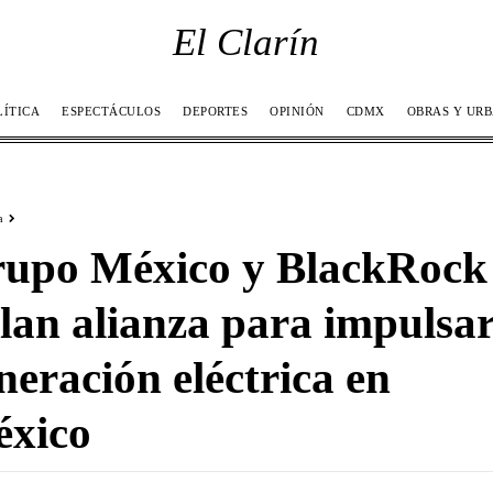
El Clarín
LÍTICA
ESPECTÁCULOS
DEPORTES
OPINIÓN
CDMX
OBRAS Y UR
a
upo México y BlackRock
llan alianza para impulsa
neración eléctrica en
xico