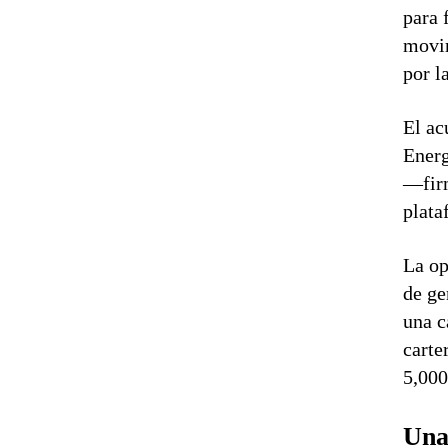
para 
movim
por l
El ac
Energ
—firm
plata
La op
de ge
una c
carte
5,000
Una