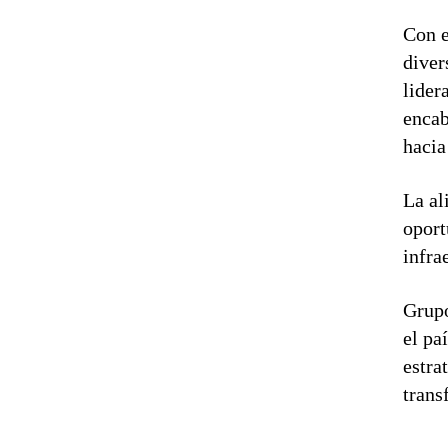
Con e
diver
lider
encab
hacia
La al
oport
infra
Grupo
el pa
estra
trans