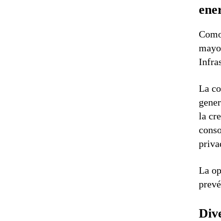
ene
Como 
mayor
Infra
La co
gener
la cr
conso
priva
La op
prevé
Div