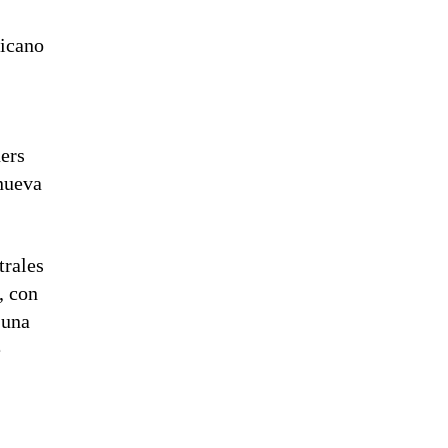
xicano
ners
nueva
trales
, con
 una
e