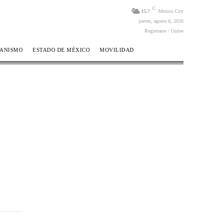
C
15.7
Mexico City
jueves, agosto 6, 2026
Registrarse / Unirse
BANISMO
ESTADO DE MÉXICO
MOVILIDAD