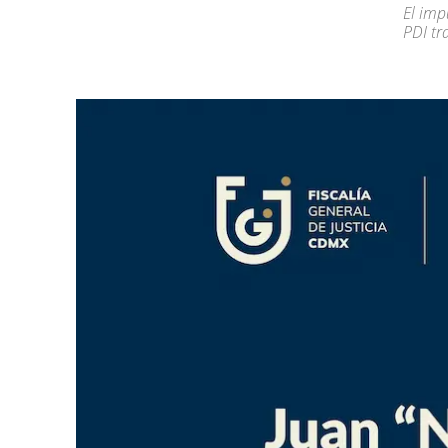
El imp
PDI tr