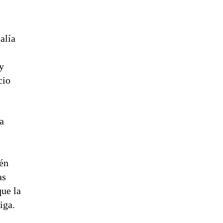
alía
 y
cio
la
ién
as
que la
iga.