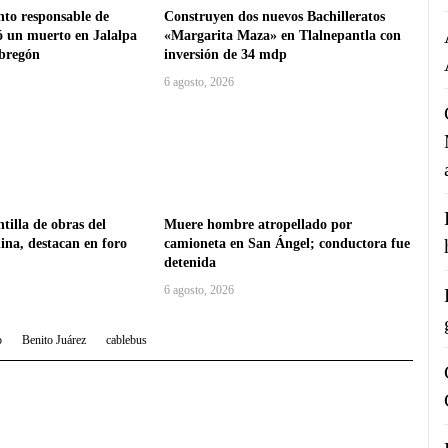
nto responsable de
Construyen dos nuevos Bachilleratos
ó un muerto en Jalalpa
«Margarita Maza» en Tlalnepantla con
Obregón
inversión de 34 mdp
6 agosto, 2026
tilla de obras del
Muere hombre atropellado por
na, destacan en foro
camioneta en San Ángel; conductora fue
detenida
6 agosto, 2026
o
Benito Juárez
cablebus