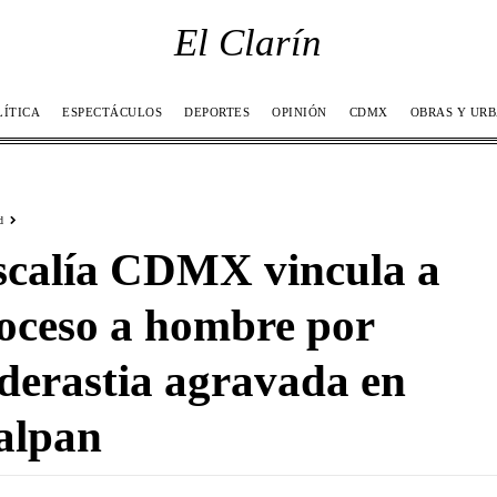
El Clarín
LÍTICA
ESPECTÁCULOS
DEPORTES
OPINIÓN
CDMX
OBRAS Y UR
d
scalía CDMX vincula a
oceso a hombre por
derastia agravada en
alpan