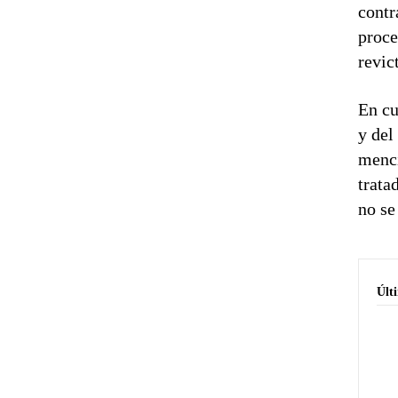
contr
proce
revic
En cu
y del
menci
trata
no se
Últ