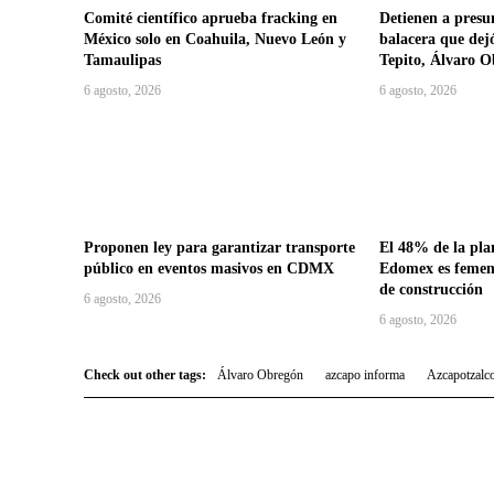
Comité científico aprueba fracking en
Detienen a presu
México solo en Coahuila, Nuevo León y
balacera que dej
Tamaulipas
Tepito, Álvaro 
6 agosto, 2026
6 agosto, 2026
Proponen ley para garantizar transporte
El 48% de la plan
público en eventos masivos en CDMX
Edomex es femeni
de construcción
6 agosto, 2026
6 agosto, 2026
Check out other tags:
Álvaro Obregón
azcapo informa
Azcapotzalc