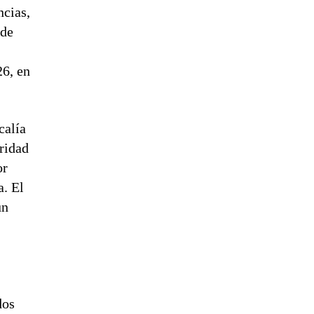
ncias,
 de
26, en
calía
ridad
or
a. El
un
dos