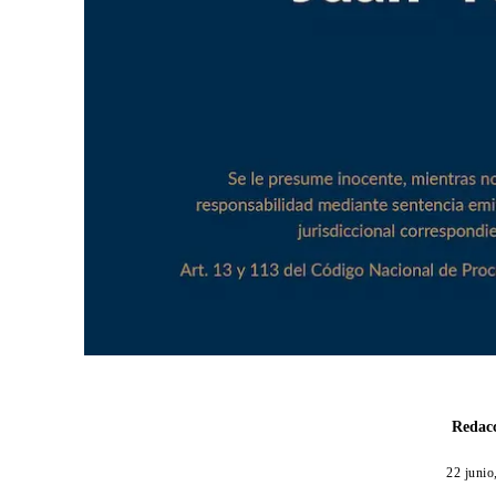
Redacc
22 junio