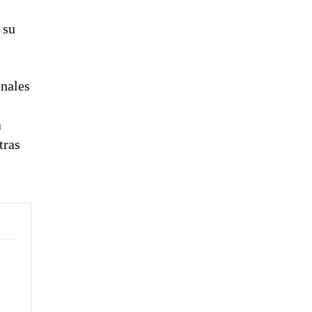
 su
nales
á
tras