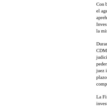
Con b
el ag
apreh
Inves
la mi
Duran
CDMX 
judic
peder
juez 
plazo
comp
La Fi
inves