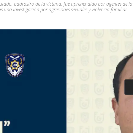
utado, padrastro de la víctima, fue aprehendido por agentes de la
as una investigación por agresiones sexuales y violencia familiar