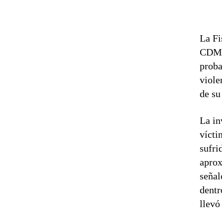
La Fi
CDMX)
proba
viole
de su
La in
vícti
sufri
aprox
señal
dentr
llevó