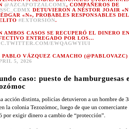
N
@AZCAPOTZALCOMX
, COMPAÑEROS DE
SSC_CDMX
DETUVIERON A NÉSTOR JOAIR «N
 ÉDGAR «N», PROBABLES RESPONSABLES DE
ELITO
#EXTORSIÓN
.
N AMBOS CASOS SE RECUPERÓ EL DINERO E
FECTIVO ENTREGADO POR LOS…
IC.TWITTER.COM/EWQAGWYIUI
 PABLO VÁZQUEZ CAMACHO (@PABLOVAZC)
PRIL 5, 2026
undo caso: puesto de hamburguesas 
ozómoc
a acción distinta, policías detuvieron a un hombre de 3
en la colonia Tezozómoc, luego de que un comerciante 
ó por exigir dinero a cambio de “protección”.