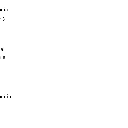
onia
s y
.
 al
r a
ación