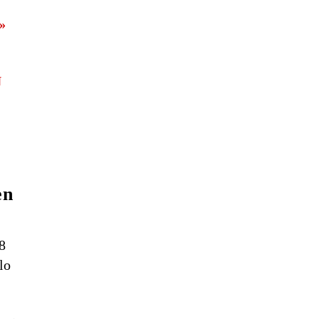
»
L
N
en
8
lo