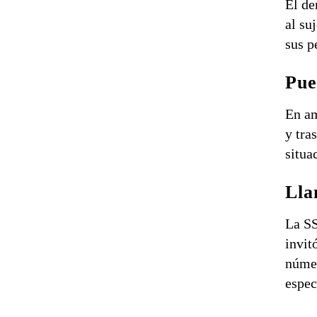
El de
al su
sus p
Pue
En am
y tra
situa
Lla
La SS
invit
númer
espec