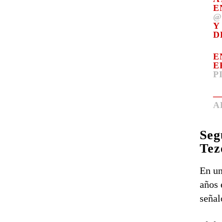
E
@
Y
D
E
E
P
—
A
Seg
Tez
En un
años 
señal