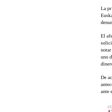
La pr
Euska
denun
El af
solic
notar
uno d
diner
De ac
antec
ante 
#
A