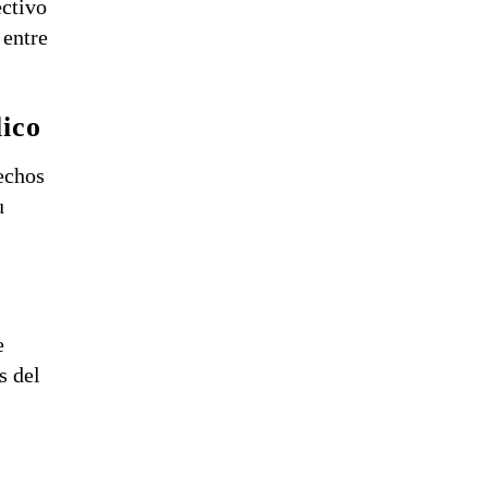
ectivo
 entre
lico
echos
u
e
s del