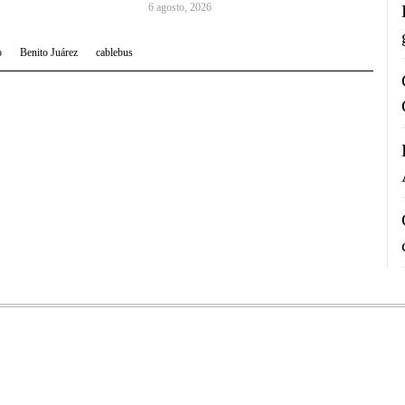
6 agosto, 2026
o
Benito Juárez
cablebus