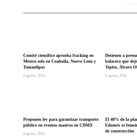
Comité científico aprueba fracking en
Detienen a presu
México solo en Coahuila, Nuevo León y
balacera que dej
Tamaulipas
Tepito, Álvaro 
6 agosto, 2026
6 agosto, 2026
Proponen ley para garantizar transporte
El 48% de la plan
público en eventos masivos en CDMX
Edomex es femeni
de construcción
6 agosto, 2026