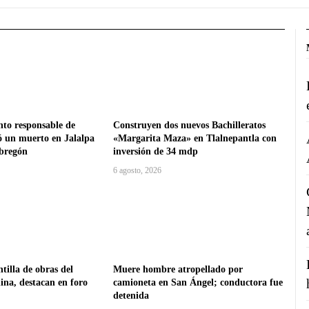
nto responsable de
Construyen dos nuevos Bachilleratos
ó un muerto en Jalalpa
«Margarita Maza» en Tlalnepantla con
Obregón
inversión de 34 mdp
6 agosto, 2026
tilla de obras del
Muere hombre atropellado por
na, destacan en foro
camioneta en San Ángel; conductora fue
detenida