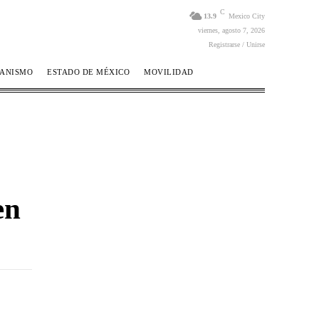
C
13.9
Mexico City
viernes, agosto 7, 2026
Registrarse / Unirse
BANISMO
ESTADO DE MÉXICO
MOVILIDAD
en