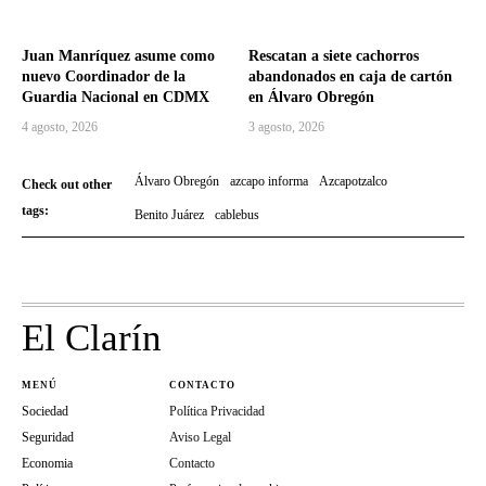
Juan Manríquez asume como
Rescatan a siete cachorros
nuevo Coordinador de la
abandonados en caja de cartón
Guardia Nacional en CDMX
en Álvaro Obregón
4 agosto, 2026
3 agosto, 2026
Álvaro Obregón
azcapo informa
Azcapotzalco
Check out other
tags:
Benito Juárez
cablebus
El Clarín
MENÚ
CONTACTO
Sociedad
Política Privacidad
Seguridad
Aviso Legal
Economia
Contacto