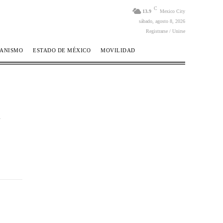
C
13.9
Mexico City
sábado, agosto 8, 2026
Registrarse / Unirse
BANISMO
ESTADO DE MÉXICO
MOVILIDAD
n