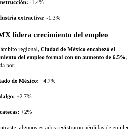
nstrucción:
-1.4%
dustria extractiva:
-1.3%
X lidera crecimiento del empleo
 ámbito regional,
Ciudad de México encabezó el
imiento del empleo formal con un aumento de 6.5%
,
da por:
tado de México:
+4.7%
dalgo:
+2.7%
catecas:
+2%
ntraste, algunos estados registraron pérdidas de empleo