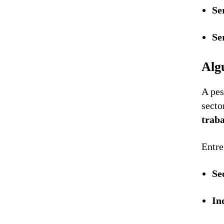
Se
Se
Alg
A pes
secto
trab
Entre
Se
In