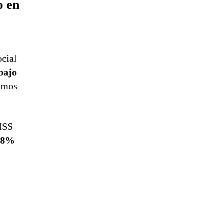
o en
ocial
bajo
timos
IMSS
.8%