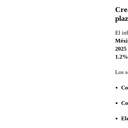
Cre
pla
El in
Méxi
2025 
1.2
Los s
Co
Co
El