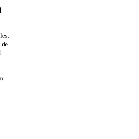
l
les,
 de
l
n: