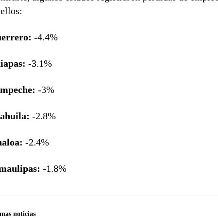
 ellos:
errero:
-4.4%
iapas:
-3.1%
mpeche:
-3%
ahuila:
-2.8%
naloa:
-2.4%
maulipas:
-1.8%
imas noticias