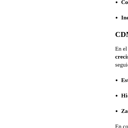
Co
In
CDM
En el
crec
segui
Es
Hi
Za
En co