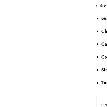
entre
Gu
Ch
Ca
Co
Si
Ta
Últ