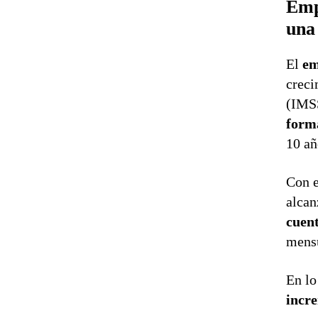
Emp
una
El
em
creci
(IMS
form
10 añ
Con e
alca
cuen
mensu
En lo
incr