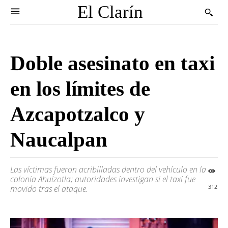
El Clarín
Doble asesinato en taxi
en los límites de
Azcapotzalco y
Naucalpan
Las víctimas fueron acribilladas dentro del vehículo en la
colonia Ahuizotla; autoridades investigan si el taxi fue
312
movido tras el ataque.