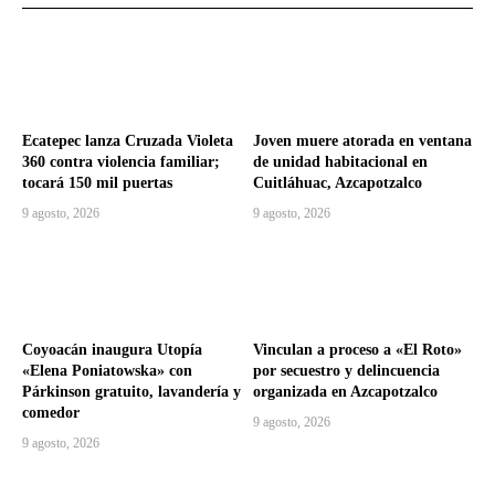
Ecatepec lanza Cruzada Violeta
Joven muere atorada en ventana
360 contra violencia familiar;
de unidad habitacional en
tocará 150 mil puertas
Cuitláhuac, Azcapotzalco
9 agosto, 2026
9 agosto, 2026
Coyoacán inaugura Utopía
Vinculan a proceso a «El Roto»
«Elena Poniatowska» con
por secuestro y delincuencia
Párkinson gratuito, lavandería y
organizada en Azcapotzalco
comedor
9 agosto, 2026
9 agosto, 2026