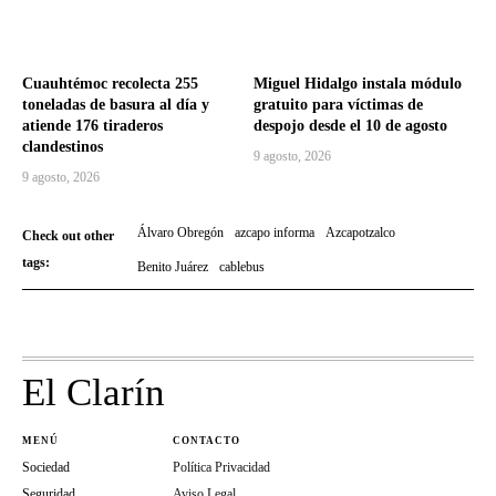
Cuauhtémoc recolecta 255
Miguel Hidalgo instala módulo
toneladas de basura al día y
gratuito para víctimas de
atiende 176 tiraderos
despojo desde el 10 de agosto
clandestinos
9 agosto, 2026
9 agosto, 2026
Álvaro Obregón
azcapo informa
Azcapotzalco
Check out other
tags:
Benito Juárez
cablebus
El Clarín
MENÚ
CONTACTO
Sociedad
Política Privacidad
Seguridad
Aviso Legal