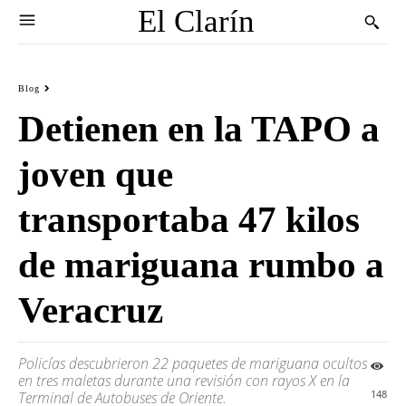
El Clarín
Blog
Detienen en la TAPO a
joven que
transportaba 47 kilos
de mariguana rumbo a
Veracruz
Policías descubrieron 22 paquetes de mariguana ocultos
en tres maletas durante una revisión con rayos X en la
148
Terminal de Autobuses de Oriente.