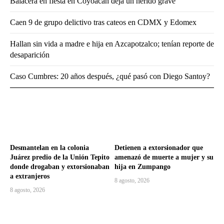
Balacera en fiesta en Coyoacán deja un herido grave
Caen 9 de grupo delictivo tras cateos en CDMX y Edomex
Hallan sin vida a madre e hija en Azcapotzalco; tenían reporte de
desaparición
Caso Cumbres: 20 años después, ¿qué pasó con Diego Santoy?
Desmantelan en la colonia
Detienen a extorsionador que
Juárez predio de la Unión Tepito
amenazó de muerte a mujer y su
donde drogaban y extorsionaban
hija en Zumpango
a extranjeros
8 agosto, 2026
8 agosto, 2026