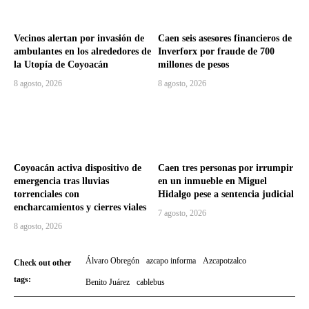
Vecinos alertan por invasión de
Caen seis asesores financieros de
ambulantes en los alrededores de
Inverforx por fraude de 700
la Utopía de Coyoacán
millones de pesos
8 agosto, 2026
8 agosto, 2026
Coyoacán activa dispositivo de
Caen tres personas por irrumpir
emergencia tras lluvias
en un inmueble en Miguel
torrenciales con
Hidalgo pese a sentencia judicial
encharcamientos y cierres viales
7 agosto, 2026
8 agosto, 2026
Álvaro Obregón
azcapo informa
Azcapotzalco
Check out other
tags:
Benito Juárez
cablebus