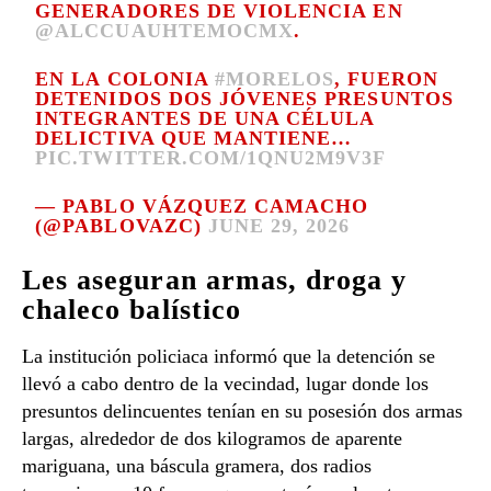
GENERADORES DE VIOLENCIA EN
@ALCCUAUHTEMOCMX
.
EN LA COLONIA
#MORELOS
, FUERON
DETENIDOS DOS JÓVENES PRESUNTOS
INTEGRANTES DE UNA CÉLULA
DELICTIVA QUE MANTIENE…
PIC.TWITTER.COM/1QNU2M9V3F
— PABLO VÁZQUEZ CAMACHO
(@PABLOVAZC)
JUNE 29, 2026
Les aseguran armas, droga y
chaleco balístico
La institución policiaca informó que la detención se
llevó a cabo dentro de la vecindad, lugar donde los
presuntos delincuentes tenían en su posesión dos armas
largas, alrededor de dos kilogramos de aparente
mariguana, una báscula gramera, dos radios