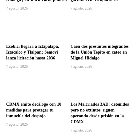
7 agosto, 2026
7 agosto, 2026
Ecobici llegará a Iztapalapa,
Caen dos presuntos integrantes
Iztacalco y Tlalpan; Semovi
de la Unión Tepito en cateo en
lanza licitación hasta 2036
Miguel Hidalgo
7 agosto, 2026
7 agosto, 2026
CDMX emite decálogo con 10
Los Malcriados 3AD: detenidos
medidas para proteger tu
pero no extintos, siguen
inmueble del despojo
operando desde prisión en la
CDMX
7 agosto, 2026
7 agosto, 2026