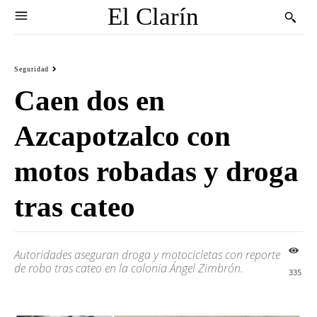
El Clarín
Seguridad
Caen dos en
Azcapotzalco con
motos robadas y droga
tras cateo
Autoridades aseguran droga y motocicletas con reporte
de robo tras cateo en la colonia Ángel Zimbrón.
335