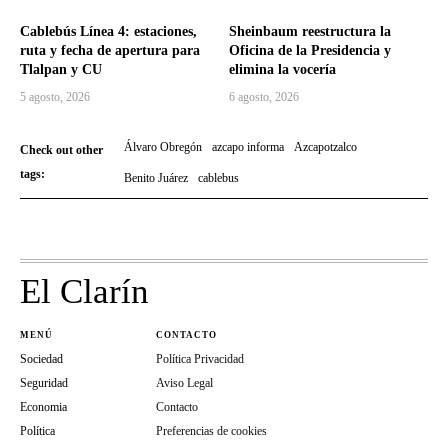
Cablebús Línea 4: estaciones,
Sheinbaum reestructura la
ruta y fecha de apertura para
Oficina de la Presidencia y
Tlalpan y CU
elimina la vocería
5 agosto, 2026
6 agosto, 2026
Álvaro Obregón
azcapo informa
Azcapotzalco
Check out other
tags:
Benito Juárez
cablebus
El Clarín
MENÚ
CONTACTO
Sociedad
Política Privacidad
Seguridad
Aviso Legal
Economia
Contacto
Política
Preferencias de cookies