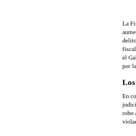
La Fi
aumen
delit
fisca
el Ga
por l
Los
En co
judic
robo 
viola