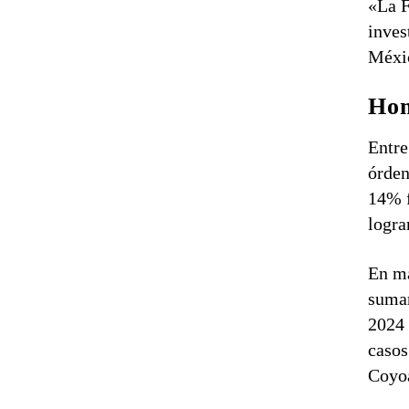
«La F
inves
Méxic
Hom
Entre
órden
14% f
logra
En ma
sumar
2024 
casos
Coyoa