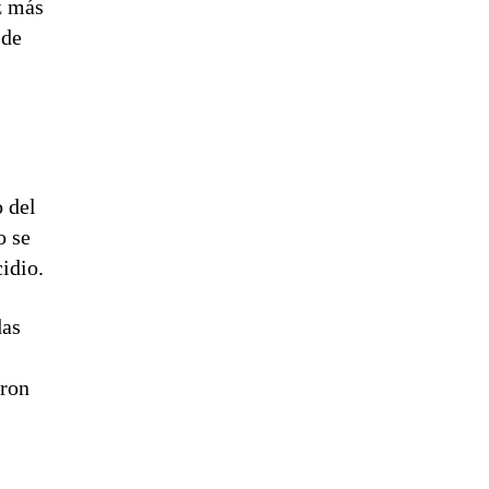
z más
 de
 del
o se
idio.
das
a
eron