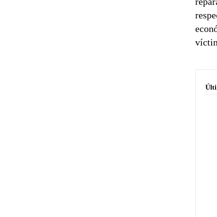
repar
respe
econó
vícti
Últ