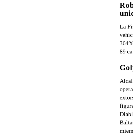
Rob
uni
La Fi
vehíc
364% 
89 ca
Gol
Alcal
opera
extor
figur
Diabl
Balta
miemb