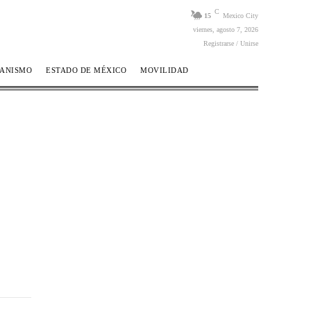
C
15
Mexico City
viernes, agosto 7, 2026
Registrarse / Unirse
BANISMO
ESTADO DE MÉXICO
MOVILIDAD