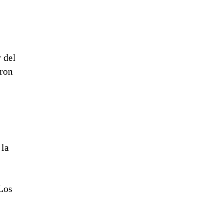
 del
aron
 la
Los