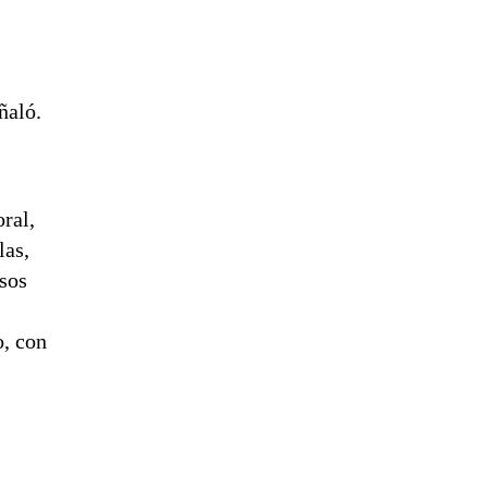
ñaló.
ral,
las,
asos
o, con