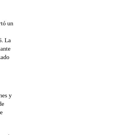
rtó un
r
6. La
 ante
zado
nes y
de
de