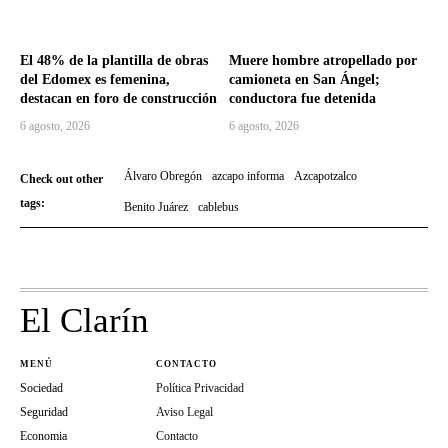
El 48% de la plantilla de obras
Muere hombre atropellado por
del Edomex es femenina,
camioneta en San Ángel;
destacan en foro de construcción
conductora fue detenida
6 agosto, 2026
6 agosto, 2026
Álvaro Obregón
azcapo informa
Azcapotzalco
Check out other
tags:
Benito Juárez
cablebus
El Clarín
MENÚ
CONTACTO
Sociedad
Política Privacidad
Seguridad
Aviso Legal
Economia
Contacto