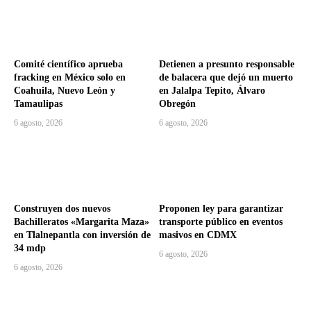
Comité científico aprueba
Detienen a presunto responsable
fracking en México solo en
de balacera que dejó un muerto
Coahuila, Nuevo León y
en Jalalpa Tepito, Álvaro
Tamaulipas
Obregón
6 agosto, 2026
6 agosto, 2026
Construyen dos nuevos
Proponen ley para garantizar
Bachilleratos «Margarita Maza»
transporte público en eventos
en Tlalnepantla con inversión de
masivos en CDMX
34 mdp
6 agosto, 2026
6 agosto, 2026