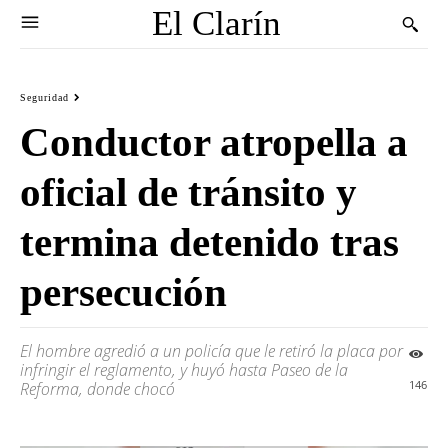
El Clarín
Seguridad
Conductor atropella a
oficial de tránsito y
termina detenido tras
persecución
El hombre agredió a un policía que le retiró la placa por
infringir el reglamento, y huyó hasta Paseo de la
146
Reforma, donde chocó