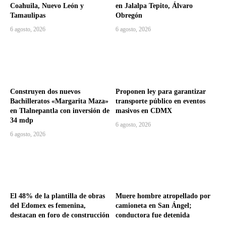
Coahuila, Nuevo León y
en Jalalpa Tepito, Álvaro
Tamaulipas
Obregón
6 agosto, 2026
6 agosto, 2026
Construyen dos nuevos
Proponen ley para garantizar
Bachilleratos «Margarita Maza»
transporte público en eventos
en Tlalnepantla con inversión de
masivos en CDMX
34 mdp
6 agosto, 2026
6 agosto, 2026
El 48% de la plantilla de obras
Muere hombre atropellado por
del Edomex es femenina,
camioneta en San Ángel;
destacan en foro de construcción
conductora fue detenida