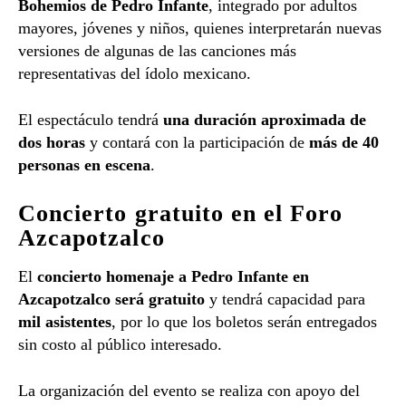
Bohemios
de
Pedro
Infante
,
integrado
por
adultos
mayores,
jóvenes
y
niños,
quienes
interpretarán
nuevas
versiones
de
algunas
de
las
canciones
más
representativas
del
ídolo
mexicano.
El
espectáculo
tendrá
una
duración
aproximada
de
dos
horas
y
contará
con
la
participación
de
más
de
40
personas
en
escena
.
Concierto
gratuito
en
el
Foro
Azcapotzalco
El
concierto
homenaje
a
Pedro
Infante
en
Azcapotzalco
será
gratuito
y
tendrá
capacidad
para
mil
asistentes
,
por
lo
que
los
boletos
serán
entregados
sin
costo
al
público
interesado.
La
organización
del
evento
se
realiza
con
apoyo
del