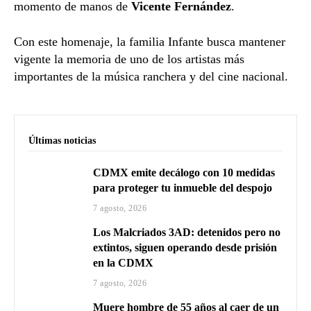
momento
de
manos
de
Vicente
Fernández
.
Con
este
homenaje,
la
familia
Infante
busca
mantener
vigente
la
memoria
de
uno
de
los
artistas
más
importantes
de
la
música
ranchera
y
del
cine
nacional.
Últimas noticias
CDMX emite decálogo con 10 medidas
para proteger tu inmueble del despojo
7 agosto, 2026
Los Malcriados 3AD: detenidos pero no
extintos, siguen operando desde prisión
en la CDMX
7 agosto, 2026
Muere hombre de 55 años al caer de un