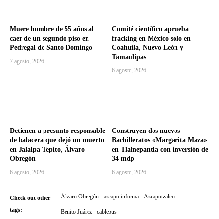
Muere hombre de 55 años al
Comité científico aprueba
caer de un segundo piso en
fracking en México solo en
Pedregal de Santo Domingo
Coahuila, Nuevo León y
Tamaulipas
7 agosto, 2026
6 agosto, 2026
Detienen a presunto responsable
Construyen dos nuevos
de balacera que dejó un muerto
Bachilleratos «Margarita Maza»
en Jalalpa Tepito, Álvaro
en Tlalnepantla con inversión de
Obregón
34 mdp
6 agosto, 2026
6 agosto, 2026
Álvaro Obregón
azcapo informa
Azcapotzalco
Check out other
tags:
Benito Juárez
cablebus