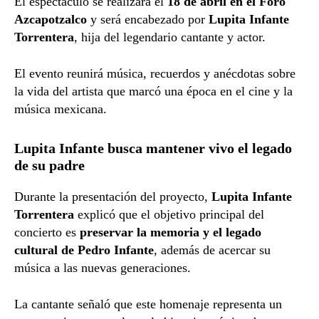
El
espectáculo
se
realizará
el
18
de
abril
en
el
Foro
Azcapotzalco
y
será
encabezado
por
Lupita
Infante
Torrentera
,
hija
del
legendario
cantante
y
actor.
El
evento
reunirá
música,
recuerdos
y
anécdotas
sobre
la
vida
del
artista
que
marcó
una
época
en
el
cine
y
la
música
mexicana.
Lupita
Infante
busca
mantener
vivo
el
legado
de
su
padre
Durante
la
presentación
del
proyecto,
Lupita
Infante
Torrentera
explicó
que
el
objetivo
principal
del
concierto
es
preservar
la
memoria
y
el
legado
cultural
de
Pedro
Infante
,
además
de
acercar
su
música
a
las
nuevas
generaciones.
La
cantante
señaló
que
este
homenaje
representa
un