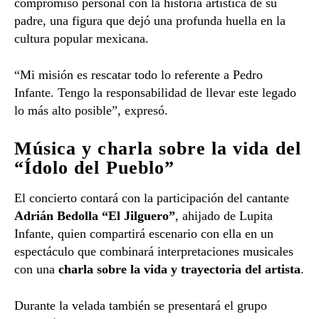
compromiso
personal
con
la
historia
artística
de
su
padre,
una
figura
que
dejó
una
profunda
huella
en
la
cultura
popular
mexicana.
“
Mi
misión
es
rescatar
todo
lo
referente
a
Pedro
Infante.
Tengo
la
responsabilidad
de
llevar
este
legado
lo
más
alto
posible”,
expresó.
Música
y
charla
sobre
la
vida
del
“
Ídolo
del
Pueblo”
El
concierto
contará
con
la
participación
del
cantante
Adrián
Bedolla “
El
Jilguero”
,
ahijado
de
Lupita
Infante,
quien
compartirá
escenario
con
ella
en
un
espectáculo
que
combinará
interpretaciones
musicales
con
una
charla
sobre
la
vida
y
trayectoria
del
artista
.
Durante
la
velada
también
se
presentará
el
grupo