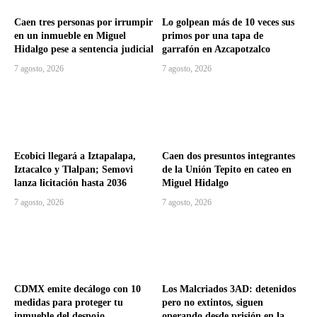
Caen tres personas por irrumpir
Lo golpean más de 10 veces sus
en un inmueble en Miguel
primos por una tapa de
Hidalgo pese a sentencia judicial
garrafón en Azcapotzalco
7 agosto, 2026
7 agosto, 2026
Ecobici llegará a Iztapalapa,
Caen dos presuntos integrantes
Iztacalco y Tlalpan; Semovi
de la Unión Tepito en cateo en
lanza licitación hasta 2036
Miguel Hidalgo
7 agosto, 2026
7 agosto, 2026
CDMX emite decálogo con 10
Los Malcriados 3AD: detenidos
medidas para proteger tu
pero no extintos, siguen
inmueble del despojo
operando desde prisión en la