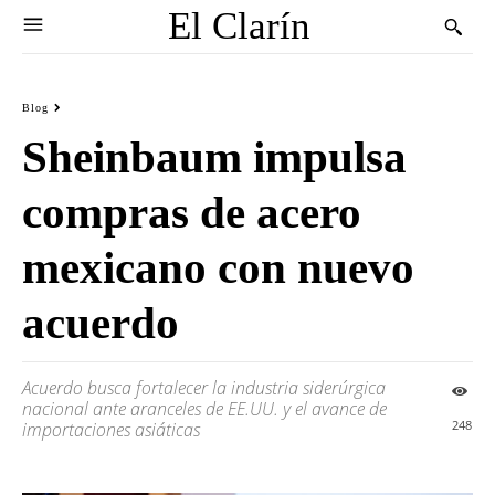
El Clarín
Blog
Sheinbaum impulsa
compras de acero
mexicano con nuevo
acuerdo
Acuerdo busca fortalecer la industria siderúrgica
nacional ante aranceles de EE.UU. y el avance de
248
importaciones asiáticas