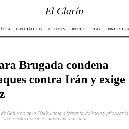
El Clarín
LÍTICA
ESPECTÁCULOS
DEPORTES
OPINIÓN
CDMX
OBRAS Y UR
ara Brugada condena
aques contra Irán y exige
z
a de Gobierno de la CDMX llama a frenar la violencia y priorizar la
ción de civiles ante la escalada internacional.