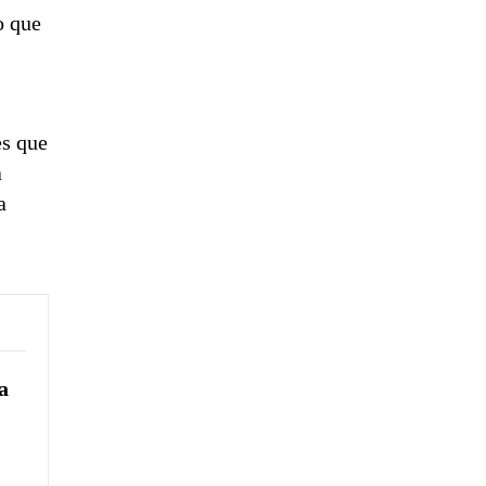
o que
es que
a
a
a