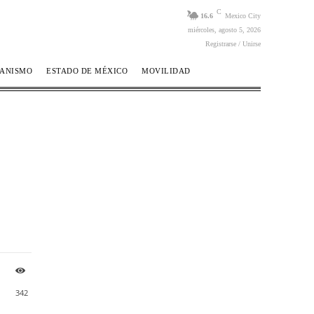
C
16.6
Mexico City
miércoles, agosto 5, 2026
Registrarse / Unirse
BANISMO
ESTADO DE MÉXICO
MOVILIDAD
342