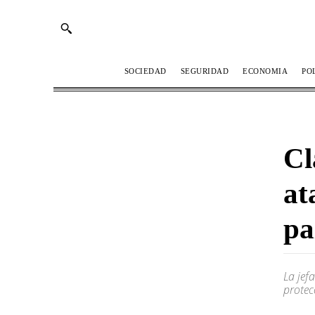
SOCIEDAD
SEGURIDAD
ECONOMIA
PO
Cl
at
pa
La jef
protec