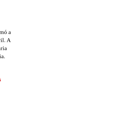
amó a
il. A
ria
ia.
A