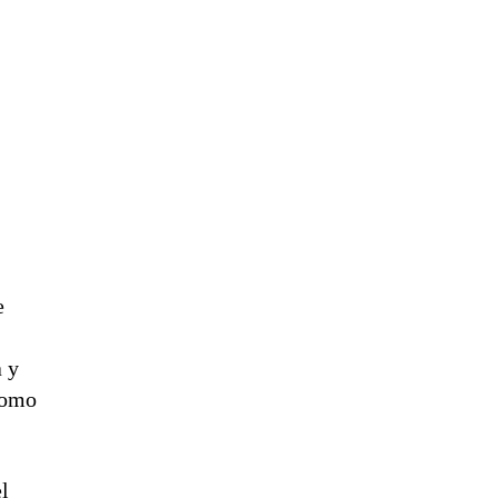
e
a y
 como
l