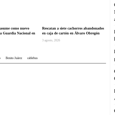
 asume como nuevo
Rescatan a siete cachorros abandonados
la Guardia Nacional en
en caja de cartón en Álvaro Obregón
3 agosto, 2026
o
Benito Juárez
cablebus