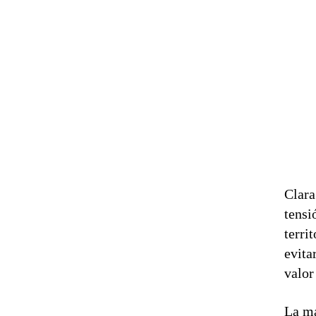
Clara
tensi
terri
evita
valor
La ma