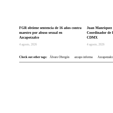
FGR obtiene sentencia de 16 años contra
Juan Manríquez
maestro por abuso sexual en
Coordinador de 
Azcapotzalco
CDMX
4 agosto, 2026
4 agosto, 2026
Check out other tags:
Álvaro Obregón
azcapo informa
Azcapotzalc