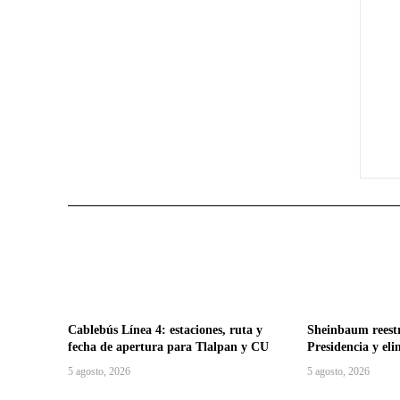
Cablebús Línea 4: estaciones, ruta y
Sheinbaum reestr
fecha de apertura para Tlalpan y CU
Presidencia y eli
5 agosto, 2026
5 agosto, 2026