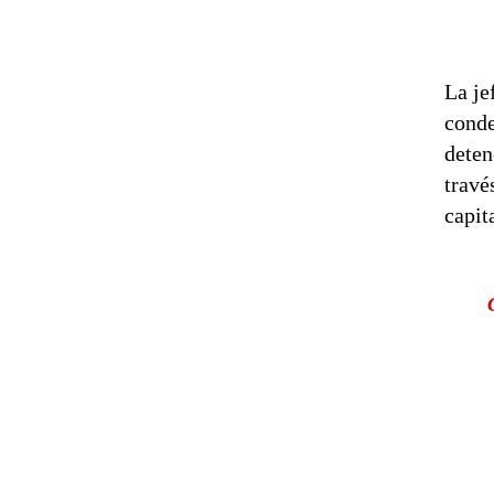
La je
conde
deten
travé
capit