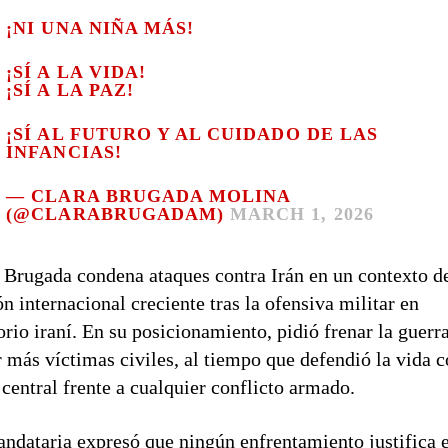
¡NI UNA NIÑA MÁS!
¡SÍ A LA VIDA!
¡SÍ A LA PAZ!
¡SÍ AL FUTURO Y AL CUIDADO DE LAS
INFANCIAS!
— CLARA BRUGADA MOLINA
(@CLARABRUGADAM)
MARCH 1, 2026
 Brugada condena ataques contra Irán en un contexto d
ón internacional creciente tras la ofensiva militar en
torio iraní. En su posicionamiento, pidió frenar la guerr
r más víctimas civiles, al tiempo que defendió la vida
 central frente a cualquier conflicto armado.
ndataria expresó que ningún enfrentamiento justifica e