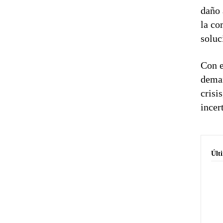
daño 
la co
soluc
Con e
deman
crisi
incer
Últ