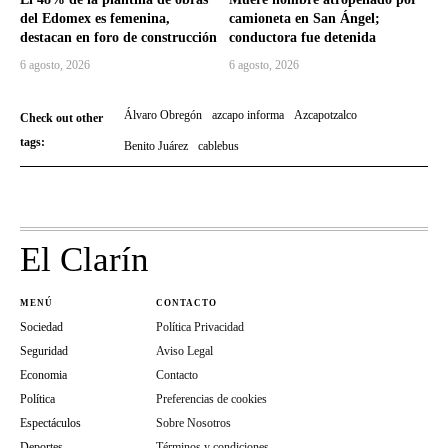
del Edomex es femenina,
camioneta en San Ángel;
destacan en foro de construcción
conductora fue detenida
6 agosto, 2026
6 agosto, 2026
Álvaro Obregón
azcapo informa
Azcapotzalco
Check out other
tags:
Benito Juárez
cablebus
El Clarín
MENÚ
CONTACTO
Sociedad
Política Privacidad
Seguridad
Aviso Legal
Economia
Contacto
Política
Preferencias de cookies
Espectáculos
Sobre Nosotros
Deportes
Términos y condiciones