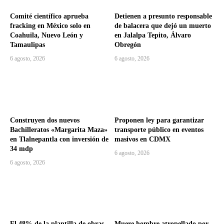
Comité científico aprueba
Detienen a presunto responsable
fracking en México solo en
de balacera que dejó un muerto
Coahuila, Nuevo León y
en Jalalpa Tepito, Álvaro
Tamaulipas
Obregón
6 agosto, 2026
6 agosto, 2026
Construyen dos nuevos
Proponen ley para garantizar
Bachilleratos «Margarita Maza»
transporte público en eventos
en Tlalnepantla con inversión de
masivos en CDMX
34 mdp
6 agosto, 2026
6 agosto, 2026
El 48% de la plantilla de obras
Muere hombre atropellado por