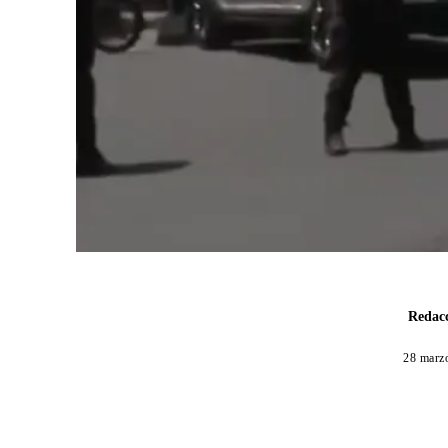
Redacc
28 marz