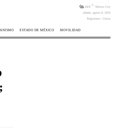
C
13.9
Mexico City
sábado, agosto 8, 2026
Registrarse / Unirse
BANISMO
ESTADO DE MÉXICO
MOVILIDAD
o
;