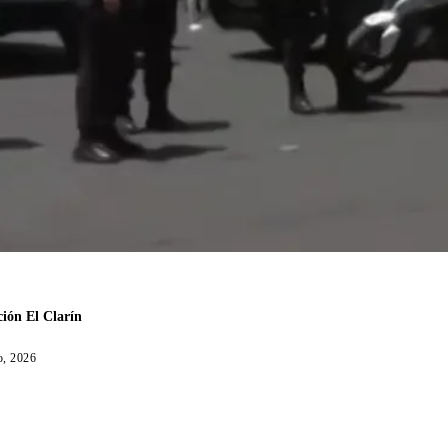
ión El Clarín
o, 2026