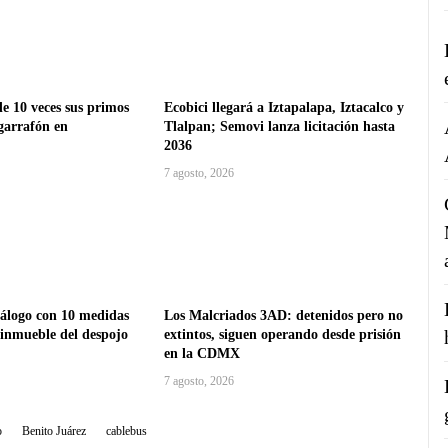
e 10 veces sus primos
Ecobici llegará a Iztapalapa, Iztacalco y
garrafón en
Tlalpan; Semovi lanza licitación hasta
2036
7 agosto, 2026
logo con 10 medidas
Los Malcriados 3AD: detenidos pero no
 inmueble del despojo
extintos, siguen operando desde prisión
en la CDMX
7 agosto, 2026
o
Benito Juárez
cablebus