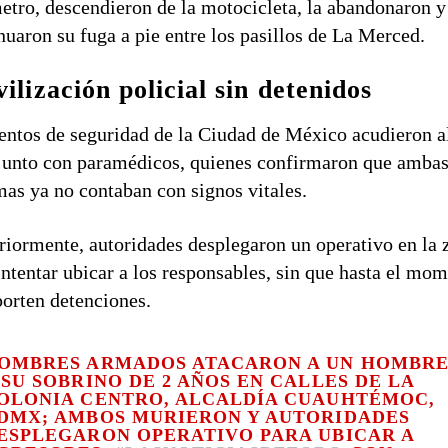
etro, descendieron de la motocicleta, la abandonaron y
nuaron su fuga a pie entre los pasillos de La Merced.
ilización policial sin detenidos
ntos de seguridad de la Ciudad de México acudieron a
 junto con paramédicos, quienes confirmaron que amba
mas ya no contaban con signos vitales.
riormente, autoridades desplegaron un operativo en la 
intentar ubicar a los responsables, sin que hasta el mo
porten detenciones.
OMBRES ARMADOS ATACARON A UN HOMBR
 SU SOBRINO DE 2 AÑOS EN CALLES DE LA
OLONIA CENTRO, ALCALDÍA CUAUHTÉMOC,
DMX; AMBOS MURIERON Y AUTORIDADES
ESPLEGARON OPERATIVO PARA UBICAR A