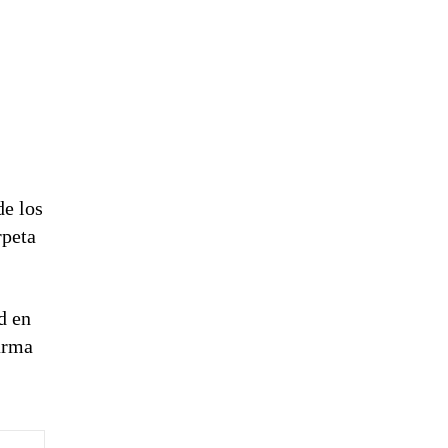
de los
rpeta
d en
larma