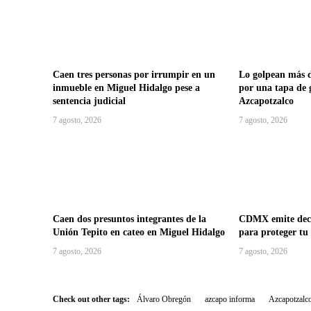
Caen tres personas por irrumpir en un
Lo golpean más d
inmueble en Miguel Hidalgo pese a
por una tapa de 
sentencia judicial
Azcapotzalco
7 agosto, 2026
7 agosto, 2026
Caen dos presuntos integrantes de la
CDMX emite decá
Unión Tepito en cateo en Miguel Hidalgo
para proteger tu
7 agosto, 2026
7 agosto, 2026
Check out other tags:
Álvaro Obregón
azcapo informa
Azcapotzalc