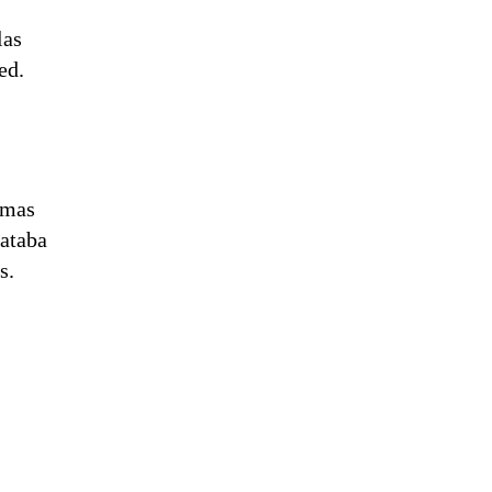
las
ed
.
imas
rataba
s.