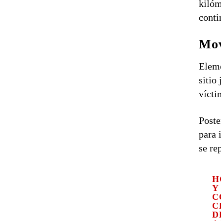
kilóm
conti
Mov
Eleme
sitio
vícti
Poste
para 
se re
H
Y
C
C
D