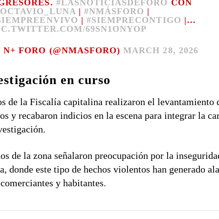
GRESORES.
#LASNOTICIASDEFORO
CON
OCTAVIO_LUNA
|
#NMÁSFORO
|
SIEMPREENVIVO
|
#SIEMPRECONTIGO
|…
IC.TWITTER.COM/69SN1ONYOP
 N+ FORO (@NMASFORO)
MARCH 28, 2026
estigación en curso
os de la Fiscalía capitalina realizaron el levantamiento 
os y recabaron indicios en la escena para integrar la ca
vestigación.
os de la zona señalaron preocupación por la insegurida
ea, donde este tipo de hechos violentos han generado a
 comerciantes y habitantes.