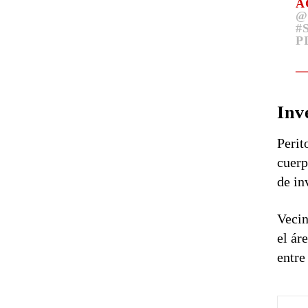
A
@
#
P
—
Inv
Perit
cuerp
de in
Vecin
el ár
entre