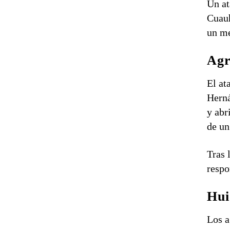
Un at
Cuau
un me
Agr
El at
Herná
y abr
de un
Tras 
respo
Hui
Los a