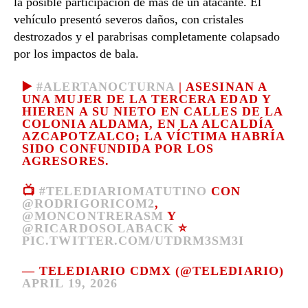
la posible participación de más de un atacante. El
vehículo presentó severos daños, con cristales
destrozados y el parabrisas completamente colapsado
por los impactos de bala.
▶️
#ALERTANOCTURNA
| ASESINAN A
UNA MUJER DE LA TERCERA EDAD Y
HIEREN A SU NIETO EN CALLES DE LA
COLONIA ALDAMA, EN LA ALCALDÍA
AZCAPOTZALCO; LA VÍCTIMA HABRÍA
SIDO CONFUNDIDA POR LOS
AGRESORES.
📺
#TELEDIARIOMATUTINO
CON
@RODRIGORICOM2
,
@MONCONTRERASM
Y
@RICARDOSOLABACK
⭐
PIC.TWITTER.COM/UTDRM3SM3I
— TELEDIARIO CDMX (@TELEDIARIO)
APRIL 19, 2026