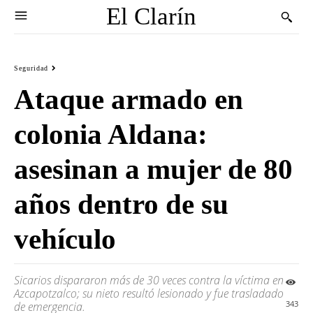
El Clarín
Seguridad
Ataque armado en
colonia Aldana:
asesinan a mujer de 80
años dentro de su
vehículo
Sicarios dispararon más de 30 veces contra la víctima en
Azcapotzalco; su nieto resultó lesionado y fue trasladado
343
de emergencia.