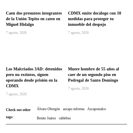
Caen dos presuntos integrantes
CDMX emite decálogo con 10
de la Unión Tepito en cateo en
medidas para proteger tu
Miguel Hidalgo
inmueble del despojo
7 agosto, 2026
7 agosto, 2026
Los Malcriados 3AD: detenidos
Muere hombre de 55 años al
pero no extintos, siguen
caer de un segundo piso en
operando desde prisión en la
Pedregal de Santo Domingo
CDMX
7 agosto, 2026
7 agosto, 2026
Álvaro Obregón
azcapo informa
Azcapotzalco
Check out other
tags:
Benito Juárez
cablebus