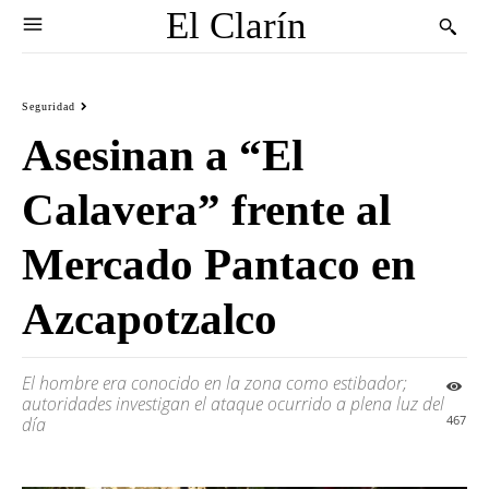
El Clarín
Seguridad
Asesinan a “El
Calavera” frente al
Mercado Pantaco en
Azcapotzalco
El hombre era conocido en la zona como estibador;
autoridades investigan el ataque ocurrido a plena luz del
467
día