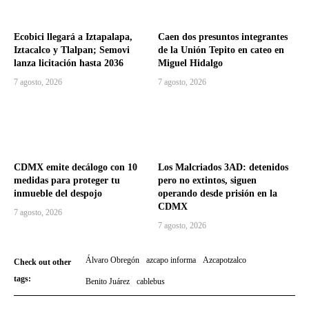
Ecobici llegará a Iztapalapa,
Caen dos presuntos integrantes
Iztacalco y Tlalpan; Semovi
de la Unión Tepito en cateo en
lanza licitación hasta 2036
Miguel Hidalgo
7 agosto, 2026
7 agosto, 2026
CDMX emite decálogo con 10
Los Malcriados 3AD: detenidos
medidas para proteger tu
pero no extintos, siguen
inmueble del despojo
operando desde prisión en la
CDMX
7 agosto, 2026
7 agosto, 2026
Álvaro Obregón
azcapo informa
Azcapotzalco
Check out other
tags:
Benito Juárez
cablebus