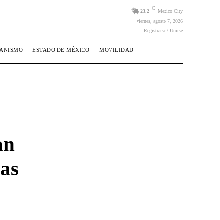
C
23.2
Mexico City
viernes, agosto 7, 2026
Registrarse / Unirse
BANISMO
ESTADO DE MÉXICO
MOVILIDAD
an
ias