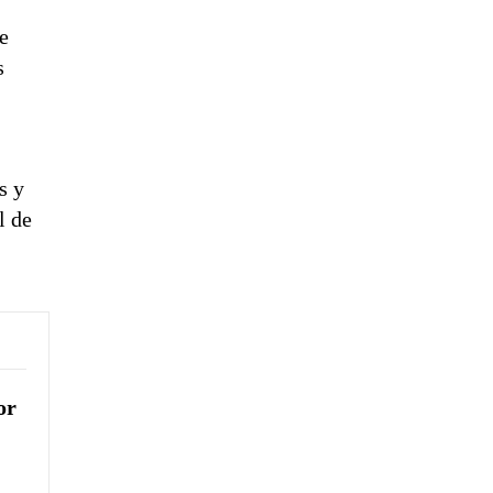
de
s
s y
l de
or