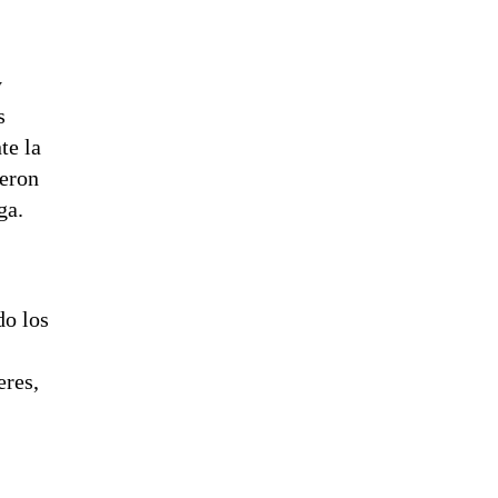
y
s
te la
ieron
ga.
do los
eres,