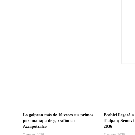
Lo golpean más de 10 veces sus primos
Ecobici llegará a
por una tapa de garrafón en
Tlalpan; Semovi l
Azcapotzalco
2036
7 agosto, 2026
7 agosto, 2026