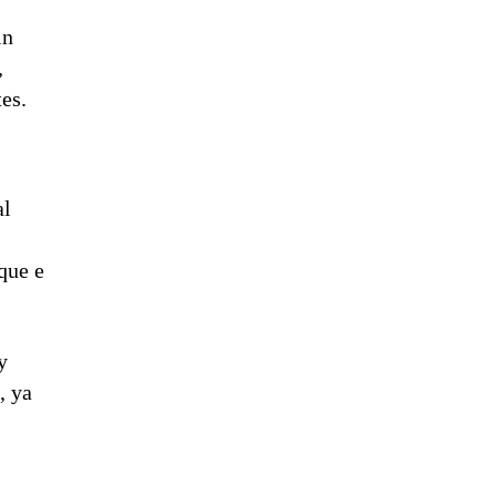
in
,
es.
al
que e
y
, ya