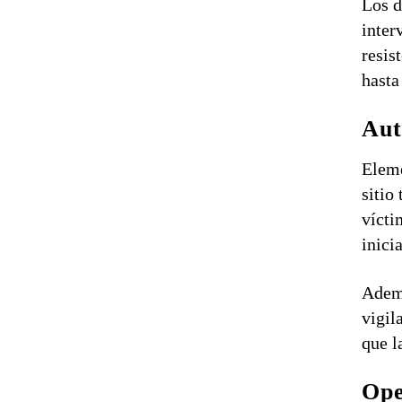
Los d
inter
resis
hasta
Aut
Eleme
sitio
vícti
inici
Ademá
vigil
que l
Ope