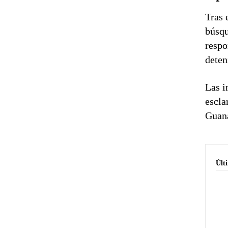
Tras 
búsqu
respo
deten
Las i
escla
Guana
Últ