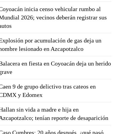
Coyoacán inicia censo vehicular rumbo al
Mundial 2026; vecinos deberán registrar sus
autos
Explosión por acumulación de gas deja un
hombre lesionado en Azcapotzalco
Balacera en fiesta en Coyoacán deja un herido
grave
Caen 9 de grupo delictivo tras cateos en
CDMX y Edomex
Hallan sin vida a madre e hija en
Azcapotzalco; tenían reporte de desaparición
Caso Cumbres: 20 años después, ¿qué pasó