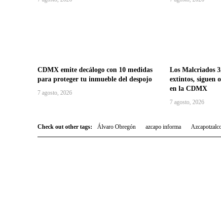
CDMX emite decálogo con 10 medidas
Los Malcriados 3
para proteger tu inmueble del despojo
extintos, siguen 
en la CDMX
7 agosto, 2026
7 agosto, 2026
Check out other tags:
Álvaro Obregón
azcapo informa
Azcapotzalc