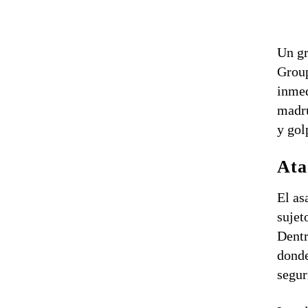
Un g
Grou
inme
madru
y gol
Ata
El as
sujet
Dentr
donde
segur